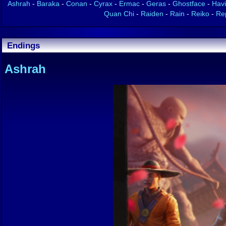
Ashrah
-
Baraka
-
Conan
-
Cyrax
-
Ermac
-
Geras
-
Ghostface
-
Havi
Quan Chi
-
Raiden
-
Rain
-
Reiko
-
Rep
Endings
Ashrah