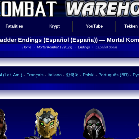
Fatalities
Krypt
YouTube
Tekken
Ladder Endings (Español (España)) —
Mortal Kom
Home
›
Mortal Kombat 1 (2023)
›
Endings
›
Español Spain
 (Lat. Am.)
-
Français
-
Italiano
-
한국어
-
Polski
-
Português (BR)
-
Ру