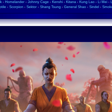
k
-
Homelander
-
Johnny Cage
-
Kenshi
-
Kitana
-
Kung Lao
-
Li Mei
-
tile
-
Scorpion
-
Sektor
-
Shang Tsung
-
General Shao
-
Sindel
-
Smok