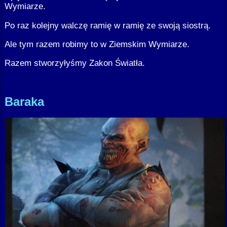
Wymiarze.
Po raz kolejny walczę ramię w ramię ze swoją siostrą.
Ale tym razem robimy to w Ziemskim Wymiarze.
Razem stworzyłyśmy Zakon Światła.
Baraka