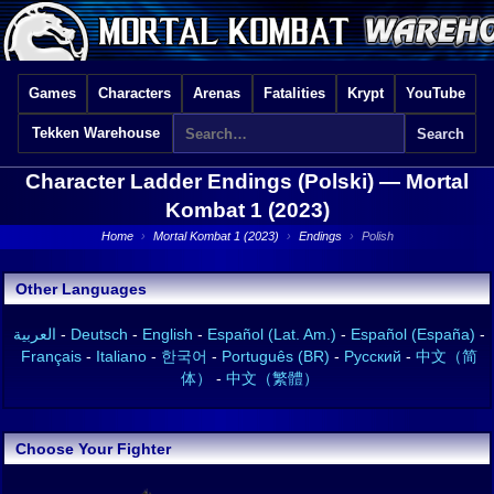
Games
Characters
Arenas
Fatalities
Krypt
YouTube
Tekken Warehouse
Character Ladder Endings (Polski) —
Mortal
Kombat 1 (2023)
Home
›
Mortal Kombat 1 (2023)
›
Endings
›
Polish
Other Languages
العربية
-
Deutsch
-
English
-
Español (Lat. Am.)
-
Español (España)
-
Français
-
Italiano
-
한국어
-
Português (BR)
-
Русский
-
中文（简
体）
-
中文（繁體）
Choose Your Fighter