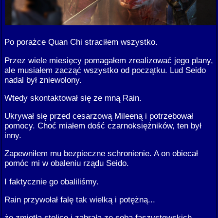
Po porażce Quan Chi straciłem wszystko.
Przez wiele miesięcy pomagałem zrealizować jego plany,
ale musiałem zacząć wszystko od początku. Lud Seido
nadal był zniewolony.
Wtedy skontaktował się ze mną Rain.
Ukrywał się przed cesarzową Mileeną i potrzebował
pomocy. Choć miałem dość czarnoksiężników, ten był
inny.
Zapewniłem mu bezpieczne schronienie. A on obiecał
pomóc mi w obaleniu rządu Seido.
I faktycznie go obaliliśmy.
Rain przywołał falę tak wielką i potężną...
że zmiotła stolicę i zabrała ze sobą faszystowskich