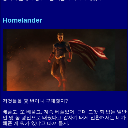
Homelander
저것들을 몇 번이나 구해줬지?
베풀고, 또 베풀고, 계속 베풀었어. 근데 그깟 죄 없는 일반
인 몇 놈 광선으로 태웠다고 갑자기 태세 전환해서는 네가
해준 게 뭐가 있냐고 따져 들지.