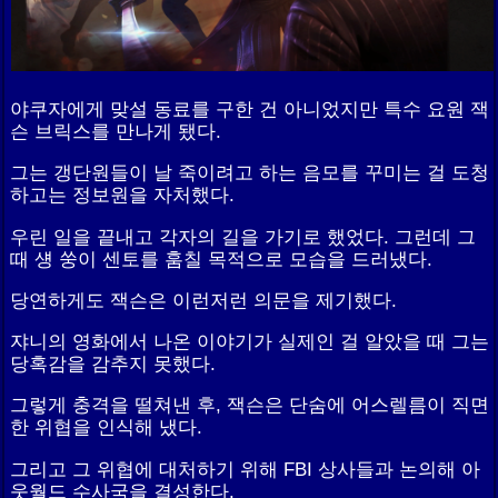
야쿠자에게 맞설 동료를 구한 건 아니었지만 특수 요원 잭
슨 브릭스를 만나게 됐다.
그는 갱단원들이 날 죽이려고 하는 음모를 꾸미는 걸 도청
하고는 정보원을 자처했다.
우린 일을 끝내고 각자의 길을 가기로 했었다. 그런데 그
때 섕 쑹이 센토를 훔칠 목적으로 모습을 드러냈다.
당연하게도 잭슨은 이런저런 의문을 제기했다.
쟈니의 영화에서 나온 이야기가 실제인 걸 알았을 때 그는
당혹감을 감추지 못했다.
그렇게 충격을 떨쳐낸 후, 잭슨은 단숨에 어스렐름이 직면
한 위협을 인식해 냈다.
그리고 그 위협에 대처하기 위해 FBI 상사들과 논의해 아
웃월드 수사국을 결성한다.