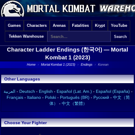
Games
Characters
Arenas
Fatalities
Krypt
YouTube
Tekken Warehouse
Character Ladder Endings (한국어) —
Mortal
Kombat 1 (2023)
Home
›
Mortal Kombat 1 (2023)
›
Endings
›
Korean
Other Languages
العربية
-
Deutsch
-
English
-
Español (Lat. Am.)
-
Español (España)
-
Français
-
Italiano
-
Polski
-
Português (BR)
-
Русский
-
中文（简
体）
-
中文（繁體）
Choose Your Fighter