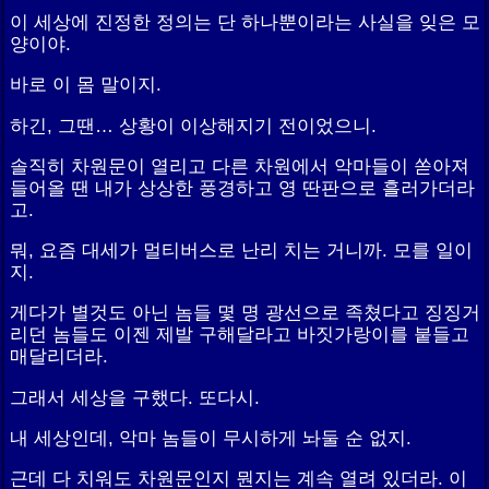
이 세상에 진정한 정의는 단 하나뿐이라는 사실을 잊은 모
양이야.
바로 이 몸 말이지.
하긴, 그땐… 상황이 이상해지기 전이었으니.
솔직히 차원문이 열리고 다른 차원에서 악마들이 쏟아져
들어올 땐 내가 상상한 풍경하고 영 딴판으로 흘러가더라
고.
뭐, 요즘 대세가 멀티버스로 난리 치는 거니까. 모를 일이
지.
게다가 별것도 아닌 놈들 몇 명 광선으로 족쳤다고 징징거
리던 놈들도 이젠 제발 구해달라고 바짓가랑이를 붙들고
매달리더라.
그래서 세상을 구했다. 또다시.
내 세상인데, 악마 놈들이 무시하게 놔둘 순 없지.
근데 다 치워도 차원문인지 뭔지는 계속 열려 있더라. 이