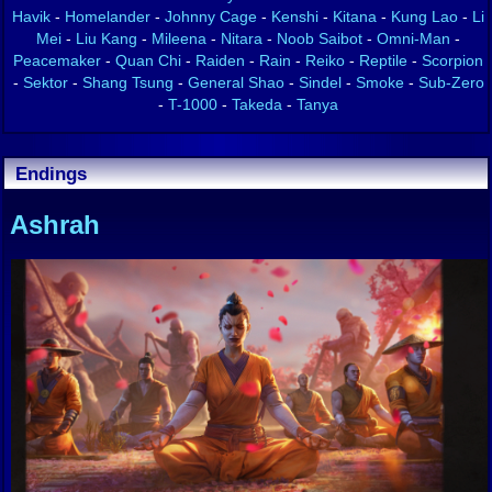
Havik
-
Homelander
-
Johnny Cage
-
Kenshi
-
Kitana
-
Kung Lao
-
Li
Mei
-
Liu Kang
-
Mileena
-
Nitara
-
Noob Saibot
-
Omni-Man
-
Peacemaker
-
Quan Chi
-
Raiden
-
Rain
-
Reiko
-
Reptile
-
Scorpion
-
Sektor
-
Shang Tsung
-
General Shao
-
Sindel
-
Smoke
-
Sub-Zero
-
T-1000
-
Takeda
-
Tanya
Endings
Ashrah