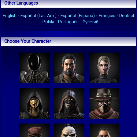
Other Languages
English
-
Español (Lat. Am.)
-
Español (España)
-
Français
-
Deutsch
-
Polski
-
Português
-
Русский
Choose Your Character