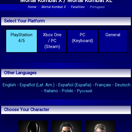
Mortal Kombat X / Mortal Kombat XL
Home
›
Mortal Kombat X
›
Fatalities
›
Portugues
Select Your Platform
PlayStation
Xbox One
PC
General
4/5
/ PC
(Keyboard)
(Steam)
Other Languages
English
-
Español (Lat. Am.)
-
Español (España)
-
Français
-
Deutsch
-
Italiano
-
Polski
-
Русский
Choose Your Character