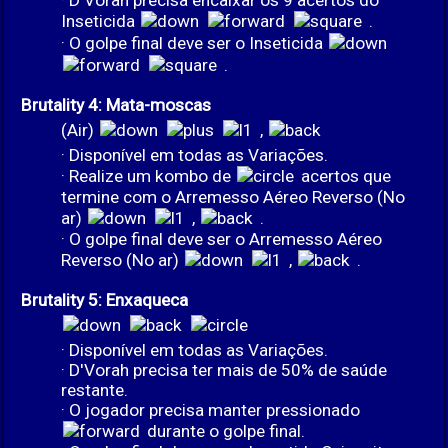
· D'Vorah precisa encaixar os 9 acertos do
Inseticida
.
· O golpe final deve ser o Inseticida
.
Brutality 4: Mata-moscas
(Air)
,
· Disponível em todas as Variações.
· Realize um kombo de
acertos que
termine com o Arremesso Aéreo Reverso (No
ar)
,
.
· O golpe final deve ser o Arremesso Aéreo
Reverso (No ar)
,
.
Brutality 5: Enxaqueca
· Disponível em todas as Variações.
· D'Vorah precisa ter mais de 50% de saúde
restante.
· O jogador precisa manter pressionado
durante o golpe final.