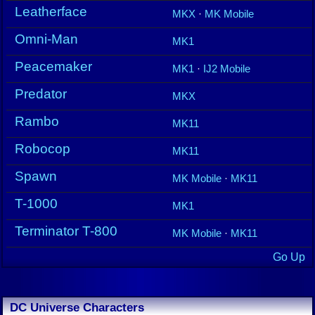
Leatherface
MKX
·
MK Mobile
Omni-Man
MK1
Peacemaker
MK1
·
IJ2 Mobile
Predator
MKX
Rambo
MK11
Robocop
MK11
Spawn
MK Mobile
·
MK11
T-1000
MK1
Terminator T-800
MK Mobile
·
MK11
Go Up
DC Universe Characters