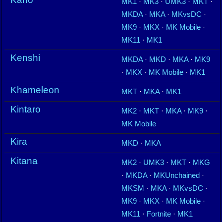
MK1
·
MK3
·
UMK3
·
MKT
·
MKDA
·
MKA
·
MKvsDC
·
MK9
·
MKX
·
MK Mobile
·
MK11
·
MK1
Kenshi
MKDA
·
MKD
·
MKA
·
MK9
·
MKX
·
MK Mobile
·
MK1
Khameleon
MKT
·
MKA
·
MK1
Kintaro
MK2
·
MKT
·
MKA
·
MK9
·
MK Mobile
Kira
MKD
·
MKA
Kitana
MK2
·
UMK3
·
MKT
·
MKG
·
MKDA
·
MKUnchained
·
MKSM
·
MKA
·
MKvsDC
·
MK9
·
MKX
·
MK Mobile
·
MK11
·
Fortnite
·
MK1