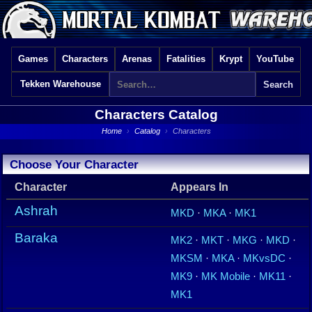
Games
Characters
Arenas
Fatalities
Krypt
YouTube
Tekken Warehouse
Characters Catalog
Home
›
Catalog
›
Characters
Choose Your Character
Character
Appears In
Ashrah
MKD
·
MKA
·
MK1
Baraka
MK2
·
MKT
·
MKG
·
MKD
·
MKSM
·
MKA
·
MKvsDC
·
MK9
·
MK Mobile
·
MK11
·
MK1