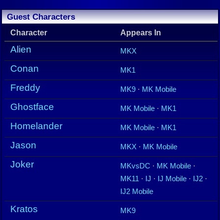
Guest Characters
Character
Appears In
Alien
MKX
Conan
MK1
Freddy
MK9
·
MK Mobile
Ghostface
MK Mobile
·
MK1
Homelander
MK Mobile
·
MK1
Jason
MKX
·
MK Mobile
Joker
MKvsDC
·
MK Mobile
·
MK11
·
IJ
·
IJ Mobile
·
IJ2
·
IJ2 Mobile
Kratos
MK9