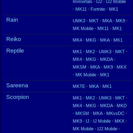
Immortals
·
IJ2
·
IJ2 Mobile
·
MK11
·
Fortnite
·
MK1
Rain
UMK3
·
MKT
·
MKA
·
MK9
·
MK Mobile
·
MK11
·
MK1
Reiko
MK4
·
MKG
·
MKA
·
MK1
Reptile
MK1
·
MK2
·
UMK3
·
MKT
·
MK4
·
MKG
·
MKDA
·
MKSM
·
MKA
·
MK9
·
MKX
·
MK Mobile
·
MK1
Sareena
MKTE
·
MKA
·
MK1
Scorpion
MK1
·
MK2
·
UMK3
·
MKT
·
MK4
·
MKG
·
MKDA
·
MKD
·
MKSM
·
MKA
·
MKvsDC
·
MK9
·
IJ
·
IJ Mobile
·
MKX
·
MK Mobile
·
IJ2 Mobile
·