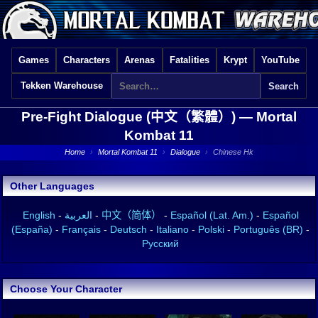
Games
Characters
Arenas
Fatalities
Krypt
YouTube
Tekken Warehouse
Pre-Fight Dialogue (中文（繁體）) —
Mortal
Kombat 11
Home
›
Mortal Kombat 11
›
Dialogue
›
Chinese Hk
Other Languages
English
-
العربية
-
中文（简体）
-
Español (Lat. Am.)
-
Español
(España)
-
Français
-
Deutsch
-
Italiano
-
Polski
-
Português (BR)
-
Русский
Choose Your Character