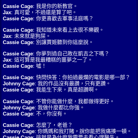
Cassie Cage
: 我是你的新教官。
Jax
: 真可愛，不過還是算了吧。
Cassie Cage
: 你更喜歡去軍事法庭嗎？
Cassie Cage
: 我知道未來看上去很不樂觀。
Jax
: 未來就是狗屎。
Cassie Cage
: 別讓賈姬聽到你這麼說。
Cassie Cage
: 你夢到過自己敗在凱吉之下嗎？
Jax
: 這可算是我最糟糕的噩夢之一了。
Cassie Cage
: 噓！
Cassie Cage
: 快問快答：你拍過最爛的電影是哪一部？
Johnny Cage
: 我的作品沒有最讚，只有更讚。
Cassie Cage
: 我能生下來，真是超讚啊。
Cassie Cage
: 不管你能做什麼，我都做得更好。
Johnny Cage
: 我做什麼都比你強。
Cassie Cage
: 不，你沒有。
Cassie Cage
: 怎麼了，老爸？
Johnny Cage
: 你媽媽和我打賭，說你能把我痛揍一頓。
Cassie Cage
: 這就是為什麼我需要去看心理醫生。