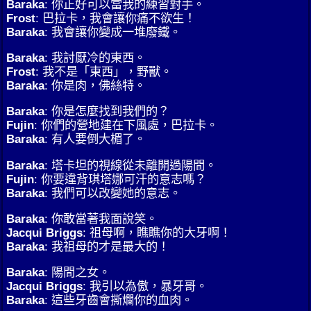
Baraka
: 你正好可以當我的練習對手。
Frost
: 巴拉卡，我會讓你痛不欲生！
Baraka
: 我會讓你變成一堆廢鐵。
Baraka
: 我討厭冷的東西。
Frost
: 我不是「東西」，野獸。
Baraka
: 你是肉，佛絲特。
Baraka
: 你是怎麼找到我們的？
Fujin
: 你們的營地建在下風處，巴拉卡。
Baraka
: 有人要倒大楣了。
Baraka
: 塔卡坦的視線從未離開過陽間。
Fujin
: 你要違背琪塔娜可汗的意志嗎？
Baraka
: 我們可以改變她的意志。
Baraka
: 你敢當著我面說笑。
Jacqui Briggs
: 祖母啊，瞧瞧你的大牙啊！
Baraka
: 我祖母的才是最大的！
Baraka
: 陽間之女。
Jacqui Briggs
: 我引以為傲，暴牙哥。
Baraka
: 這些牙齒會撕爛你的血肉。