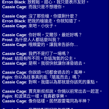
Erron Black
: 放輕鬆，甜心，我只是表示友好。
Cassie Cage
: 而我只是不想理你。
Cassie Cage
: 沒了那些槍，你還剩什麼？
Erron Black
: 把我的槍搶走，你就知道了。
Cassie Cage
: 來吧，小伙子。
Cassie Cage
: 你好啊，艾爾莎，最近好嗎？
Frost
: 為什麼人人都這麼叫我？
Cassie Cage
: 哦親愛的，讓我來告訴你…
Cassie Cage
: 我們不是打了一場嗎？
Frost
: 結局有所不同，你這淘氣的公主。
Cassie Cage
: 是啊，我很快就讓你凍昏過去。
Cassie Cage
: 你說過一切都會過去的，風神。
Fujin
: 你以為往事真的能「隨風而去」嗎？
Cassie Cage
: 對啊，我還以為那就是你該死的重點。
Cassie Cage
: 賈克斯叔叔說，你倆以前常出去一起混。
Fujin
: 和波萊丘一樣，我喜歡享樂。
Cassie Cage
: 像你這樣，居然跟雷電同為半神？