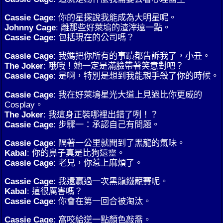
Cassie Cage
: 你的星探說我能成為大明星呢。
Johnny Cage
: 離那些好萊塢的渣滓遠一點。
Cassie Cage
: 包括現在的公司嗎？
Cassie Cage
: 我媽把你所有的事蹟都告訴我了，小丑。
The Joker
: 哦哦！她一定是滿臉帶著笑意對吧？
Cassie Cage
: 是啊，特別是想到我能親手殺了你的時候。
Cassie Cage
: 我在好萊塢星光大道上見過比你更威的
Cosplay。
The Joker
: 我這身正裝哪裡出錯了咧！？
Cassie Cage
: 步驟一：承認自己有問題。
Cassie Cage
: 隔著一公里就聞到了黑龍的氣味。
Kabal
: 你的鼻子真是比狗還靈。
Cassie Cage
: 老兄，你惹上麻煩了。
Cassie Cage
: 我還贏過一次黑龍鐵籠賽呢。
Kabal
: 這很厲害嗎？
Cassie Cage
: 你會在第一回合被淘汰。
Cassie Cage
: 窩咬給逆一點顏色敲喬。