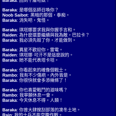
Baraka
: 回到十層地獄！
Baraka
: 是哪個巫師召喚你？
Noob Saibot
: 黑暗的那個，拳痴。
Baraka
: 消失吧，鬼怪。
Baraka
: 琪塔娜要求我與你握手言和。
Raiden
: 為什麼還要繼續與我為敵，巴拉卡？
Baraka
: 我必須先殺了你，才能做到。
Baraka
: 異星不歡迎你，雷電。
Raiden
: 琪塔娜·可汗不是這麼說的。
Baraka
: 她不能代表塔卡坦。
Baraka
: 你看起來的確像個戰士。
Rambo
: 我有不少傷疤，內外皆是。
Baraka
: 你很快就會多添幾條了！
Baraka
: 你也喜愛戰鬥的滋味嗎？
Rambo
: 我寧願休息一會。
Baraka
: 今天休息不得，人類！
Baraka
: 你曾大肆搜刮部落的凜冬土地。
Rain
: 我的士兵不能空腹作戰。