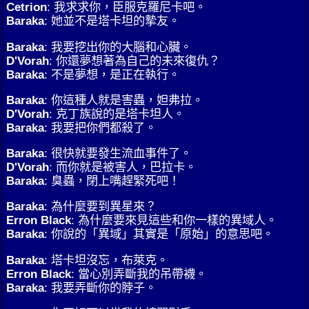
Cetrion
: 我求求你，臣服克羅尼卡吧。
Baraka
: 她並不是塔卡坦的摯友。
Baraka
: 我要挖出你的大腦和心臟。
D'Vorah
: 你還夢想著為自己的未來復仇？
Baraka
: 不是夢想，是正在執行。
Baraka
: 你這種人就是害蟲，妲弗拉。
D'Vorah
: 克丁族說的是塔卡坦人。
Baraka
: 我要把你們都殺了。
Baraka
: 很快就要發生流血事件了。
D'Vorah
: 而你就是被害人，巴拉卡。
Baraka
: 臭蟲，閉上嘴趕緊死吧！
Baraka
: 為什麼要到異星來？
Erron Black
: 為什麼要來見這些和你一樣的異域人。
Baraka
: 你說的「異域」其實是「原始」的意思吧。
Baraka
: 塔卡坦沒忘，布萊克。
Erron Black
: 當心別弄斷我的吊帶襪。
Baraka
: 我要弄斷你的脖子。