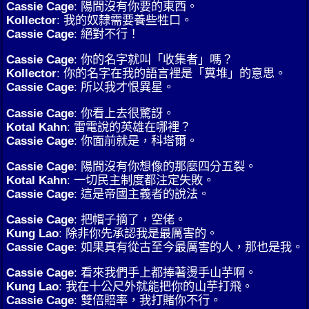
Cassie Cage
: 陽間沒有你要的東西。
Kollector
: 我的奴隸需要養些牲口。
Cassie Cage
: 絕對不行！
Cassie Cage
: 你的名字就叫「收集者」嗎？
Kollector
: 你的名字在我的語言裡是「糞堆」的意思。
Cassie Cage
: 所以我才恨異星。
Cassie Cage
: 你看上去很驚訝。
Kotal Kahn
: 雷電說的英雄在哪裡？
Cassie Cage
: 你面前就是，科塔爾。
Cassie Cage
: 陽間沒有你想像的那麼四分五裂。
Kotal Kahn
: 一切民主制度都注定失敗。
Cassie Cage
: 這是帝國主義者的說法。
Cassie Cage
: 把帽子摘了，空佬。
Kung Lao
: 除非你先承認我是最厲害的。
Cassie Cage
: 如果真有從古至今最厲害的人，那也是我。
Cassie Cage
: 看來我們手上都捧著燙手山芋啊。
Kung Lao
: 我在十公尺外就能把你的山芋打飛。
Cassie Cage
: 雙倍賠率，我打賭你不行。