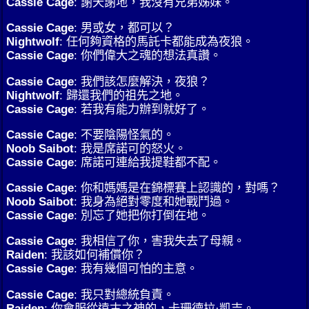
Cassie Cage
: 謝天謝地，我沒有兄弟姊妹。
Cassie Cage
: 男或女，都可以？
Nightwolf
: 任何夠資格的馬託卡都能成為夜狼。
Cassie Cage
: 你們偉大之魂的想法真讚。
Cassie Cage
: 我們該怎麼解決，夜狼？
Nightwolf
: 歸還我們的祖先之地。
Cassie Cage
: 若我有能力辦到就好了。
Cassie Cage
: 不要陰陽怪氣的。
Noob Saibot
: 我是席諾可的怒火。
Cassie Cage
: 席諾可連給我提鞋都不配。
Cassie Cage
: 你和媽媽是在錦標賽上認識的，對嗎？
Noob Saibot
: 我身為絕對零度和她戰鬥過。
Cassie Cage
: 別忘了她把你打倒在地。
Cassie Cage
: 我相信了你，害我失去了母親。
Raiden
: 我該如何補償你？
Cassie Cage
: 我有幾個可怕的主意。
Cassie Cage
: 我只對總統負責。
Raiden
: 你會服從遠古之神的，卡珊德拉·凱吉。