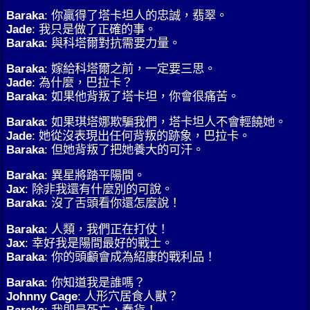
Baraka
: 你贏得了塔卡坦人的忠誠，翡翠。
Jade
: 我只是做了正確的事。
Baraka
: 與科塔爾對抗需要力量。
Baraka
: 嫁給科塔爾之前，一定要三思。
Jade
: 為什麼，巴拉卡？
Baraka
: 如果他背叛了塔卡坦，你會很痛苦。
Baraka
: 如果琪塔娜欺騙我們，塔卡坦人不會輕饒她。
Jade
: 她從沒表現出任何背叛的跡象，巴拉卡。
Baraka
: 但她背叛了把她養大的可汗。
Baraka
: 異星將踏平陽間。
Jax
: 除非我還有什麼別的可說。
Baraka
: 沒了舌頭看你還怎麼說！
Baraka
: 人類，我們正在打仗！
Jax
: 幸好我是陽間最好的戰士。
Baraka
: 你的頭顱會成為紹康的戰利品！
Baraka
: 你知道我是誰嗎？
Johnny Cage
: 人形穴居食人獸？
Baraka
: 我即是死亡，蠢貨！