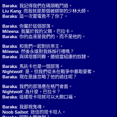
Baraka
: 我記得我們在碼頭戰鬥過。
Liu Kang
: 而我就是那個被綁架的少林大師。
Baraka
: 這一次雷電救不了你了。
Baraka
: 你屬於這個部落。
Mileena
: 我屬於我的父親，巴拉卡。
Baraka
: 你的血液是我們的，而不是他的。
Baraka
: 和我們一起對抗帝王。
Mileena
: 然後永遠對我姊姊行禮嗎？
Baraka
: 與琪塔娜同夥，勝過當紹康的奴隸。
Baraka
: 馬託卡也是一個部落。
Nightwolf
: 是。但我們從未在戰爭中暴取豪奪。
Baraka
: 現在是誰忽略了他的過往呢？
Baraka
: 我們的部落應在格鬥會面。
Nightwolf
: 為什麼，巴拉卡？
Baraka
: 這樣塔卡坦就可以大飽口福。
Baraka
: 我鄙視鬼魂。
Noob Saibot
: 迷信的塔卡坦人。