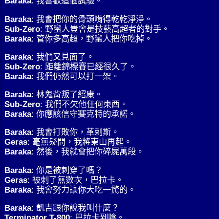
Baraka
: 我喜歡這個試驗。
Baraka
: 我會把你的骨頭啃得乾乾淨淨。
Sub-Zero
: 野蠻人豈會是技藝高超者的對手。
Baraka
: 管你多高超，野蠻人把你吃掉。
Baraka
: 我們又見面了。
Sub-Zero
: 距離錦標賽已經很久了。
Baraka
: 我們仍然可以打一架。
Baraka
: 林鬼背叛了紹康。
Sub-Zero
: 我們不欠他任何東西。
Baraka
: 你應該信守賽克特的承諾。
Baraka
: 我會打敗你，革剌斯。
Geras
: 毫無疑問，我將東山再起。
Baraka
: 然後，我就會把你碎屍萬段。
Baraka
: 你是被刺穿了嗎？
Geras
: 被刺了無數次，巴拉卡。
Baraka
: 我會努力讓你大吃一驚的。
Baraka
: 凱吉跟你說我叫什麼？
Terminator T-800
: 巴拉卡到陰。