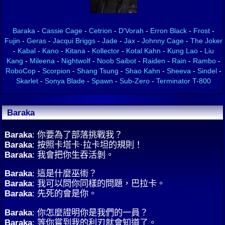
Baraka
-
Cassie Cage
-
Cetrion
-
D'Vorah
-
Erron Black
-
Frost
-
Fujin
-
Geras
-
Jacqui Briggs
-
Jade
-
Jax
-
Johnny Cage
-
The Joker
-
Kabal
-
Kano
-
Kitana
-
Kollector
-
Kotal Kahn
-
Kung Lao
-
Liu
Kang
-
Mileena
-
Nightwolf
-
Noob Saibot
-
Raiden
-
Rain
-
Rambo
-
RoboCop
-
Scorpion
-
Shang Tsung
-
Shao Kahn
-
Sheeva
-
Sindel
-
Skarlet
-
Sonya Blade
-
Spawn
-
Sub-Zero
-
Terminator T-800
Baraka
Baraka
: 你要為了部落挑戰我？
Baraka
: 按照卡塔卡·拉卡坦的規則！
Baraka
: 我會把你生吞活剝。
Baraka
: 這是什麼巫術？
Baraka
: 我可以問你同樣的問題，巴拉卡。
Baraka
: 先死的會是你。
Baraka
: 你怎麼證明你是我們的一員？
Baraka
: 等你嘗到我的利刃就會知道了。