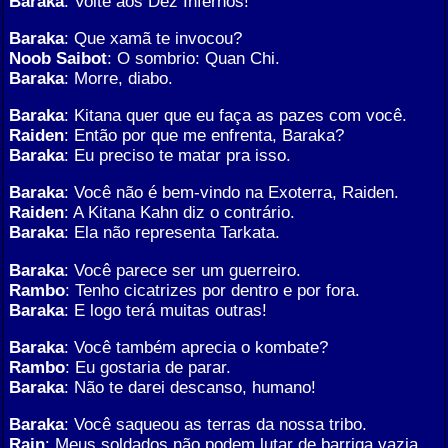
Baraka
: Volte aos Dez Infernos!
Baraka
: Que xamã te invocou?
Noob Saibot
: O sombrio: Quan Chi.
Baraka
: Morre, diabo.
Baraka
: Kitana quer que eu faça as pazes com você.
Raiden
: Então por que me enfrenta, Baraka?
Baraka
: Eu preciso te matar pra isso.
Baraka
: Você não é bem-vindo na Exoterra, Raiden.
Raiden
: A Kitana Kahn diz o contrário.
Baraka
: Ela não representa Tarkata.
Baraka
: Você parece ser um guerreiro.
Rambo
: Tenho cicatrizes por dentro e por fora.
Baraka
: E logo terá muitas outras!
Baraka
: Você também aprecia o kombate?
Rambo
: Eu gostaria de parar.
Baraka
: Não te darei descanso, humano!
Baraka
: Você saqueou as terras da nossa tribo.
Rain
: Meus soldados não podem lutar de barriga vazia.