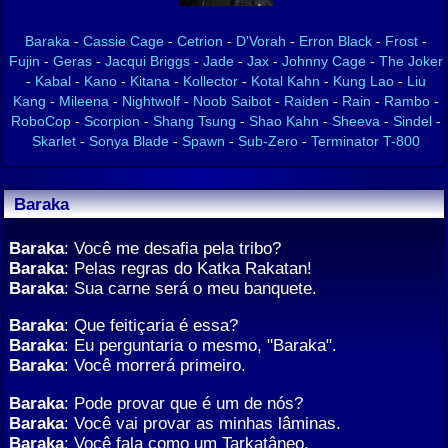
Baraka
-
Cassie Cage
-
Cetrion
-
D'Vorah
-
Erron Black
-
Frost
-
Fujin
-
Geras
-
Jacqui Briggs
-
Jade
-
Jax
-
Johnny Cage
-
The Joker
-
Kabal
-
Kano
-
Kitana
-
Kollector
-
Kotal Kahn
-
Kung Lao
-
Liu
Kang
-
Mileena
-
Nightwolf
-
Noob Saibot
-
Raiden
-
Rain
-
Rambo
-
RoboCop
-
Scorpion
-
Shang Tsung
-
Shao Kahn
-
Sheeva
-
Sindel
-
Skarlet
-
Sonya Blade
-
Spawn
-
Sub-Zero
-
Terminator T-800
Baraka
Baraka
: Você me desafia pela tribo?
Baraka
: Pelas regras do Katka Rakatan!
Baraka
: Sua carne será o meu banquete.
Baraka
: Que feitiçaria é essa?
Baraka
: Eu perguntaria o mesmo, "Baraka".
Baraka
: Você morrerá primeiro.
Baraka
: Pode provar que é um de nós?
Baraka
: Você vai provar as minhas lâminas.
Baraka
: Você fala como um Tarkatâneo.