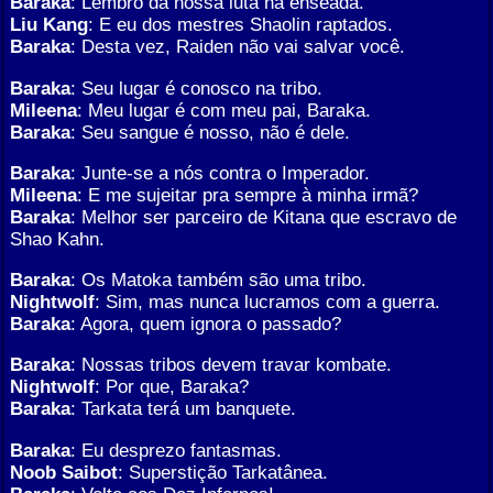
Baraka
: Lembro da nossa luta na enseada.
Liu Kang
: E eu dos mestres Shaolin raptados.
Baraka
: Desta vez, Raiden não vai salvar você.
Baraka
: Seu lugar é conosco na tribo.
Mileena
: Meu lugar é com meu pai, Baraka.
Baraka
: Seu sangue é nosso, não é dele.
Baraka
: Junte-se a nós contra o Imperador.
Mileena
: E me sujeitar pra sempre à minha irmã?
Baraka
: Melhor ser parceiro de Kitana que escravo de
Shao Kahn.
Baraka
: Os Matoka também são uma tribo.
Nightwolf
: Sim, mas nunca lucramos com a guerra.
Baraka
: Agora, quem ignora o passado?
Baraka
: Nossas tribos devem travar kombate.
Nightwolf
: Por que, Baraka?
Baraka
: Tarkata terá um banquete.
Baraka
: Eu desprezo fantasmas.
Noob Saibot
: Superstição Tarkatânea.