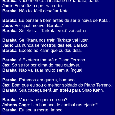
Baraka
: Você merece a lealdade de Tarkata, Jade.
Jade
: Eu só fiz o que era certo.
Baraka
: Não foi fácil desafiar Kotal.
Baraka
: Eu pensaria bem antes de ser a noiva de Kotal.
Jade
: Por qual motivo, Baraka?
Baraka
: Se ele trair Tarkata, você vai sofrer.
Baraka
: Se Kitana nos trair, Tarkata vai lutar.
Jade
: Ela nunca se mostrou desleal, Baraka.
Baraka
: Exceto ao Kahn que cuidou dela.
Baraka
: A Exoterra tomará o Plano Terreno.
Jax
: Só se for por cima do meu cadáver.
Baraka
: Não vai falar muito sem a língua!
Baraka
: Estamos em guerra, humano!
Jax
: Bom que eu sou o melhor soldado do Plano Terreno.
Baraka
: Sua cabeça será um troféu para Shao Kahn.
Baraka
: Você sabe quem eu sou?
Johnny Cage
: Um humanoide canibal rastejante?
Baraka
: Eu sou a morte, imbecil!