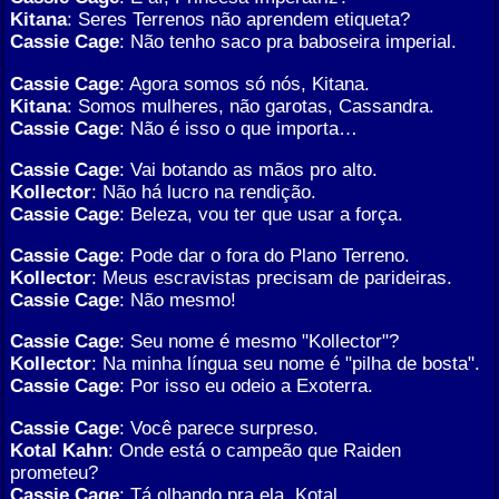
Kitana
: Seres Terrenos não aprendem etiqueta?
Cassie Cage
: Não tenho saco pra baboseira imperial.
Cassie Cage
: Agora somos só nós, Kitana.
Kitana
: Somos mulheres, não garotas, Cassandra.
Cassie Cage
: Não é isso o que importa…
Cassie Cage
: Vai botando as mãos pro alto.
Kollector
: Não há lucro na rendição.
Cassie Cage
: Beleza, vou ter que usar a força.
Cassie Cage
: Pode dar o fora do Plano Terreno.
Kollector
: Meus escravistas precisam de parideiras.
Cassie Cage
: Não mesmo!
Cassie Cage
: Seu nome é mesmo "Kollector"?
Kollector
: Na minha língua seu nome é "pilha de bosta".
Cassie Cage
: Por isso eu odeio a Exoterra.
Cassie Cage
: Você parece surpreso.
Kotal Kahn
: Onde está o campeão que Raiden
prometeu?
Cassie Cage
: Tá olhando pra ela, Kotal.