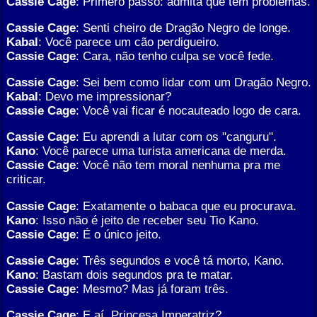
Cassie Cage
: Primero passo: admita que tem problemas.
Cassie Cage
: Senti cheiro de Dragão Negro de longe.
Kabal
: Você parece um cão perdigueiro.
Cassie Cage
: Cara, não tenho culpa se você fede.
Cassie Cage
: Sei bem como lidar com um Dragão Negro.
Kabal
: Devo me impressionar?
Cassie Cage
: Você vai ficar é nocauteado logo de cara.
Cassie Cage
: Eu aprendi a lutar com os "canguru".
Kano
: Você parece uma turista americana de merda.
Cassie Cage
: Você não tem moral nenhuma pra me
criticar.
Cassie Cage
: Exatamente o babaca que eu procurava.
Kano
: Isso não é jeito de receber seu Tio Kano.
Cassie Cage
: É o único jeito.
Cassie Cage
: Três segundos e você tá morto, Kano.
Kano
: Bastam dois segundos pra te matar.
Cassie Cage
: Mesmo? Mas já foram três.
Cassie Cage
: E aí, Princesa Imperatriz?