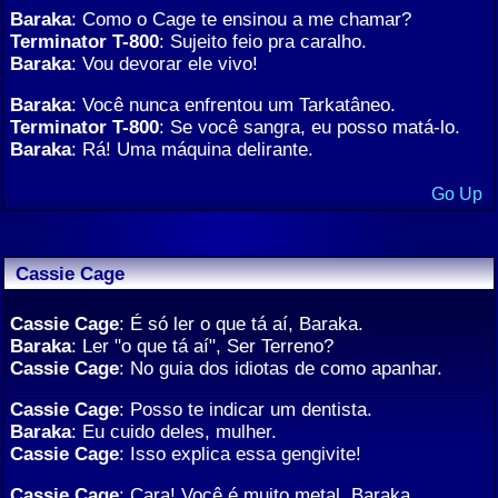
Baraka
: Como o Cage te ensinou a me chamar?
Terminator T-800
: Sujeito feio pra caralho.
Baraka
: Vou devorar ele vivo!
Baraka
: Você nunca enfrentou um Tarkatâneo.
Terminator T-800
: Se você sangra, eu posso matá-lo.
Baraka
: Rá! Uma máquina delirante.
Go Up
Cassie Cage
Cassie Cage
: É só ler o que tá aí, Baraka.
Baraka
: Ler "o que tá aí", Ser Terreno?
Cassie Cage
: No guia dos idiotas de como apanhar.
Cassie Cage
: Posso te indicar um dentista.
Baraka
: Eu cuido deles, mulher.
Cassie Cage
: Isso explica essa gengivite!
Cassie Cage
: Cara! Você é muito metal, Baraka.