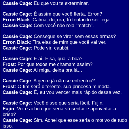
Cassie Cage
: Eu que vou te exterminar.
Cassie Cage
: É assim que você flerta, Erron?
Erron Black
: Calma, doçura, tô tentando ser legal.
Cassie Cage
: Com você não rola "match".
Cassie Cage
: Consegue se virar sem essas armas?
Erron Black
: Tira elas de mim que você vai ver.
Cassie Cage
: Pode vir, caubói.
Cassie Cage
: E aí, Elsa, qual a boa?
Frost
: Por que todos me chamam assim?
Cassie Cage
: Ai miga, deixa pra lá…
Cassie Cage
: A gente já não se enfrentou?
Frost
: O fim será diferente, sua princesa mimada.
Cassie Cage
: É, eu vou vencer mais rápido dessa vez.
Cassie Cage
: Você disse que seria fácil, Fujin.
Fujin
: Você achou que seria só sentar e aproveitar a
brisa?
Cassie Cage
: Sim. Achei que esse seria o motivo de tudo
isso.