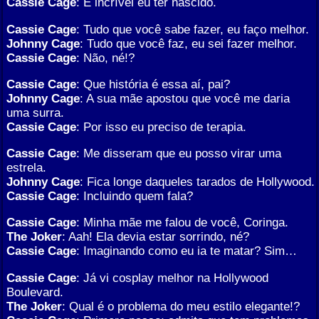
Cassie Cage
: É incrível eu ter nascido.
Cassie Cage
: Tudo que você sabe fazer, eu faço melhor.
Johnny Cage
: Tudo que você faz, eu sei fazer melhor.
Cassie Cage
: Não, né!?
Cassie Cage
: Que história é essa aí, pai?
Johnny Cage
: A sua mãe apostou que você me daria
uma surra.
Cassie Cage
: Por isso eu preciso de terapia.
Cassie Cage
: Me disseram que eu posso virar uma
estrela.
Johnny Cage
: Fica longe daqueles tarados de Hollywood.
Cassie Cage
: Incluindo quem fala?
Cassie Cage
: Minha mãe me falou de você, Coringa.
The Joker
: Aah! Ela devia estar sorrindo, né?
Cassie Cage
: Imaginando como eu ia te matar? Sim…
Cassie Cage
: Já vi cosplay melhor na Hollywood
Boulevard.
The Joker
: Qual é o problema do meu estilo elegante!?