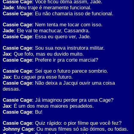
Cassie Cage
: Você ficou ótima assim, Jade.
Jade
: Meu traje é meramente funcional.
Cassie Cage
: Eu não chamaria isso de funcional.
Cassie Cage
: Nem tenta me tocar com isso.
Jade
: Ele vai te machucar, Cassandra.
Cassie Cage
: Essa eu quero ver, Jade.
Cassie Cage
: Sou sua nova instrutora militar.
Jax
: Que fofo, mas eu duvido muito.
Cassie Cage
: Prefere ir pra corte marcial?
Cassie Cage
: Sei que o futuro parece sombrio.
Jax
: Eu caguei pra esse futuro.
Cassie Cage
: Não deixa a Jacqui ouvir uma coisa
dessas.
Cassie Cage
: Já imaginou perder pra uma Cage?
Jax
: É um dos meus maiores pesadelos.
Cassie Cage
: Bu!
Cassie Cage
: Quiz rápido: o pior filme que você fez?
Johnny Cage
: Ou meus filmes só são ótimos, ou fodas.