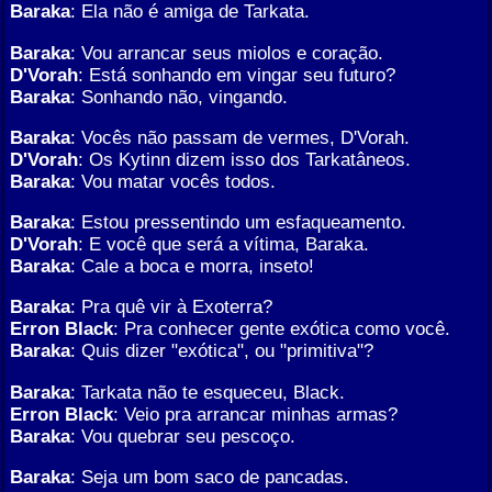
Baraka
: Ela não é amiga de Tarkata.
Baraka
: Vou arrancar seus miolos e coração.
D'Vorah
: Está sonhando em vingar seu futuro?
Baraka
: Sonhando não, vingando.
Baraka
: Vocês não passam de vermes, D'Vorah.
D'Vorah
: Os Kytinn dizem isso dos Tarkatâneos.
Baraka
: Vou matar vocês todos.
Baraka
: Estou pressentindo um esfaqueamento.
D'Vorah
: E você que será a vítima, Baraka.
Baraka
: Cale a boca e morra, inseto!
Baraka
: Pra quê vir à Exoterra?
Erron Black
: Pra conhecer gente exótica como você.
Baraka
: Quis dizer "exótica", ou "primitiva"?
Baraka
: Tarkata não te esqueceu, Black.
Erron Black
: Veio pra arrancar minhas armas?
Baraka
: Vou quebrar seu pescoço.
Baraka
: Seja um bom saco de pancadas.