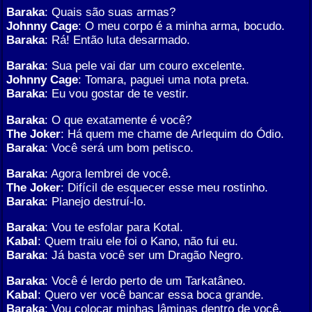
Baraka
: Quais são suas armas?
Johnny Cage
: O meu corpo é a minha arma, bocudo.
Baraka
: Rá! Então luta desarmado.
Baraka
: Sua pele vai dar um couro excelente.
Johnny Cage
: Tomara, paguei uma nota preta.
Baraka
: Eu vou gostar de te vestir.
Baraka
: O que exatamente é você?
The Joker
: Há quem me chame de Arlequim do Ódio.
Baraka
: Você será um bom petisco.
Baraka
: Agora lembrei de você.
The Joker
: Difícil de esquecer esse meu rostinho.
Baraka
: Planejo destruí-lo.
Baraka
: Vou te esfolar para Kotal.
Kabal
: Quem traiu ele foi o Kano, não fui eu.
Baraka
: Já basta você ser um Dragão Negro.
Baraka
: Você é lerdo perto de um Tarkatâneo.
Kabal
: Quero ver você bancar essa boca grande.
Baraka
: Vou colocar minhas lâminas dentro de você.