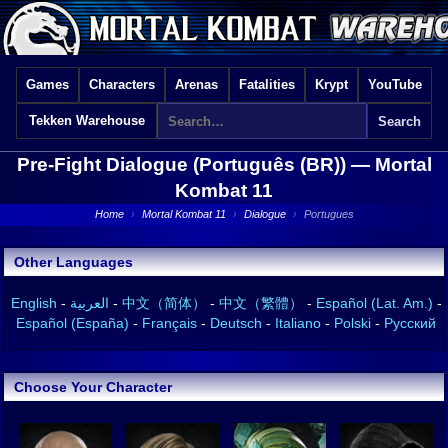
Games
Characters
Arenas
Fatalities
Krypt
YouTube
Tekken Warehouse
Pre-Fight Dialogue (Português (BR)) —
Mortal
Kombat 11
Home
›
Mortal Kombat 11
›
Dialogue
›
Portugues
Other Languages
English
-
العربية
-
中文（简体）
-
中文（繁體）
-
Español (Lat. Am.)
-
Español (España)
-
Français
-
Deutsch
-
Italiano
-
Polski
-
Русский
Choose Your Character