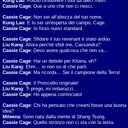
Kung Lao
: Posso rimuovere i tuoi da dieci metri.
Cassie Cage
: Due a uno che non ci riesci.
Cassie Cage
: Non sei all'altezza del tuo nome.
Kung Lao
: E tu sei un'esperta del campo, Cage.
Cassie Cage
: Io fisso nuovi standard.
Cassie Cage
: Sfidare il tuo revenant è stato arduo.
Liu Kang
: Allora perché sfidi me, Cassandra?
Cassie Cage
: Devo avere qualcosa che non va…
Cassie Cage
: Hai un debole per Kitana, eh?
Liu Kang
: Ehm… io non so di che parli.
Cassie Cage
: Ma ricorda… Sei il campione della Terra!
Cassie Cage
: Il Prescelto originale!
Liu Kang
: Ti prego, mi imbarazzi.
Cassie Cage
: Ho appena cominciato!
Cassie Cage
: Chi ha pensato che crearti fosse una buona
idea?
Mileena
: Sono nata dalla mente di Shang Tsung.
Cassie Cage
: Quello stronzo non ci sta con la testa.