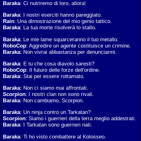
Baraka
: Ci nutriremo di loro, allora!
Baraka
: I nostri eserciti hanno pareggiato.
Rain
: Una dimostrazione del mio genio tattico.
Baraka
: La tua morte risolverà lo stallo.
Baraka
: Le mie lame squarceranno il tuo metallo.
RoboCop
: Aggredire un agente costituisce un crimine.
Baraka
: Non vivrai abbastanza per denunciarmi.
Baraka
: E tu che cosa diavolo saresti?
RoboCop
: Il futuro delle forze dell'ordine.
Baraka
: Stai per essere rottamato.
Baraka
: Non ci siamo mai affrontati.
Scorpion
: I nostri clan non sono rivali.
Baraka
: Non cambiamo, Scorpion.
Baraka
: Un ninja contro un Tarkatan?
Scorpion
: Siamo i guerrieri della terra meglio addestrati.
Baraka
: I Tarkatan sono guerrieri nati.
Baraka
: Ti ho visto combattere al Kolosseo.