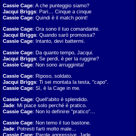
Cassie Cage
: A che punteggio siamo?
Jacqui Briggs
: Pari… Cinque a cinque
Cassie Cage
: Quindi è il match point!
Cassie Cage
: Ora sono il tuo comandante.
Jacqui Briggs
: Quando sarò promossa?
Cassie Cage
: Intanto, devi battermi.
Cassie Cage
: Da quanto tempo, Jacqui.
Jacqui Briggs
: Se perdi, è per la ruggine?
Cassie Cage
: Non sono arrugginita!
Cassie Cage
: Riposo, soldato.
Jacqui Briggs
: Ti sei montata la testa, "capo".
Cassie Cage
: Sì, è la Cage in me.
Cassie Cage
: Quell'abito è splendido.
Jade
: Mi piace solo perché è pratico.
Cassie Cage
: Non lo definirei "pratico"…
Cassie Cage
: Non temo il tuo bastone.
Jade
: Potresti farti molto male…
Cassie Cage
: Parole aggressive, Jade.