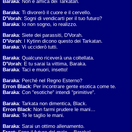
Baraka
: Non è amica dei Tarkatan.
Baraka
: Ti divorerò il cuore e il cervello.
D'Vorah
: Sogni di vendicarti per il tuo futuro?
Baraka
: Io non sogno, io realizzo.
Baraka
: Siete dei parassiti, D'Vorah.
D'Vorah
: I Kytinn dicono questo dei Tarkatan.
Baraka
: Vi ucciderò tutti.
Baraka
: Qualcuno riceverà una coltellata.
D'Vorah
: E tu sarai la vittima, Baraka.
Baraka
: Taci e muori, insetto!
Baraka
: Perché nel Regno Esterno?
Erron Black
: Per incontrare gente esotica come te.
Baraka
: Con "esotiche" intendi "primitive".
Baraka
: Tarkata non dimentica, Black.
Erron Black
: Non farmi prudere le mani…
Baraka
: Te le taglio le mani.
Baraka
: Sarai un ottimo allenamento.
Frost
: Sono il futuro del male… Baraka!