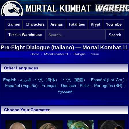
Games
Characters
Arenas
Fatalities
Krypt
YouTube
Tekken Warehouse
Pre-Fight Dialogue (Italiano) —
Mortal Kombat 11
Home
›
Mortal Kombat 11
›
Dialogue
›
Italian
Other Languages
English
-
العربية
-
中文（简体）
-
中文（繁體）
-
Español (Lat. Am.)
-
Español (España)
-
Français
-
Deutsch
-
Polski
-
Português (BR)
-
Русский
Choose Your Character