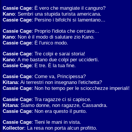
Cassie Cage
: È vero che mangiate il canguro?
Kano
: Sembri una stupida turista americana.
Cassie Cage
: Persino i bifolchi si lamentano…
Cassie Cage
: Proprio l'idiota che cercavo…
Kano
: Non è il modo di salutare zio Kano.
Cassie Cage
: È l'unico modo.
Cassie Cage
: Tre colpi e sarai storia!
Kano
: A me bastano due colpi per ucciderti.
Cassie Cage
: E tre. È la tua fine.
Cassie Cage
: Come va, Principessa?
Kitana
: Ai terrestri non insegnano l'etichetta?
Cassie Cage
: Non ho tempo per le sciocchezze imperiali!
Cassie Cage
: Tra ragazze ci si capisce.
Kitana
: Siamo donne, non ragazze, Cassandra.
Cassie Cage
: Non era questo il punto.
Cassie Cage
: Tieni le mani in vista.
Kollector
: La resa non porta alcun profitto.