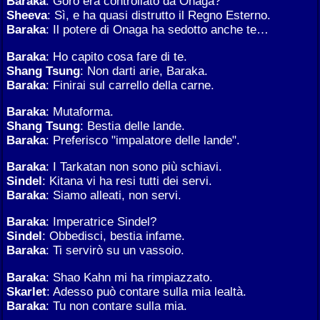
Baraka
: Goro era controllato da Onaga?
Sheeva
: Sì, e ha quasi distrutto il Regno Esterno.
Baraka
: Il potere di Onaga ha sedotto anche te…
Baraka
: Ho capito cosa fare di te.
Shang Tsung
: Non darti arie, Baraka.
Baraka
: Finirai sul carrello della carne.
Baraka
: Mutaforma.
Shang Tsung
: Bestia delle lande.
Baraka
: Preferisco "impalatore delle lande".
Baraka
: I Tarkatan non sono più schiavi.
Sindel
: Kitana vi ha resi tutti dei servi.
Baraka
: Siamo alleati, non servi.
Baraka
: Imperatrice Sindel?
Sindel
: Obbedisci, bestia infame.
Baraka
: Ti servirò su un vassoio.
Baraka
: Shao Kahn mi ha rimpiazzato.
Skarlet
: Adesso può contare sulla mia lealtà.
Baraka
: Tu non contare sulla mia.