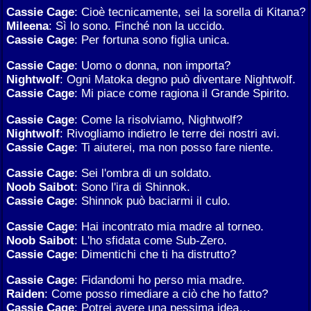
Cassie Cage
: Cioè tecnicamente, sei la sorella di Kitana?
Mileena
: Sì lo sono. Finché non la uccido.
Cassie Cage
: Per fortuna sono figlia unica.
Cassie Cage
: Uomo o donna, non importa?
Nightwolf
: Ogni Matoka degno può diventare Nightwolf.
Cassie Cage
: Mi piace come ragiona il Grande Spirito.
Cassie Cage
: Come la risolviamo, Nightwolf?
Nightwolf
: Rivogliamo indietro le terre dei nostri avi.
Cassie Cage
: Ti aiuterei, ma non posso fare niente.
Cassie Cage
: Sei l'ombra di un soldato.
Noob Saibot
: Sono l'ira di Shinnok.
Cassie Cage
: Shinnok può baciarmi il culo.
Cassie Cage
: Hai incontrato mia madre al torneo.
Noob Saibot
: L'ho sfidata come Sub-Zero.
Cassie Cage
: Dimentichi che ti ha distrutto?
Cassie Cage
: Fidandomi ho perso mia madre.
Raiden
: Come posso rimediare a ciò che ho fatto?
Cassie Cage
: Potrei avere una pessima idea…