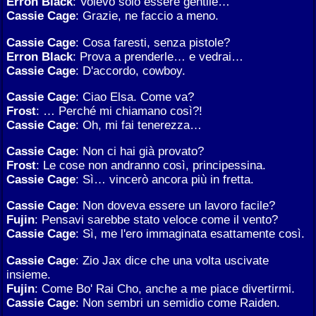
Erron Black
: Volevo solo essere gentile…
Cassie Cage
: Grazie, ne faccio a meno.
Cassie Cage
: Cosa faresti, senza pistole?
Erron Black
: Prova a prenderle… e vedrai…
Cassie Cage
: D'accordo, cowboy.
Cassie Cage
: Ciao Elsa. Come va?
Frost
: … Perché mi chiamano così?!
Cassie Cage
: Oh, mi fai tenerezza…
Cassie Cage
: Non ci hai già provato?
Frost
: Le cose non andranno così, principessina.
Cassie Cage
: Sì… vincerò ancora più in fretta.
Cassie Cage
: Non doveva essere un lavoro facile?
Fujin
: Pensavi sarebbe stato veloce come il vento?
Cassie Cage
: Sì, me l'ero immaginata esattamente così.
Cassie Cage
: Zio Jax dice che una volta uscivate
insieme.
Fujin
: Come Bo' Rai Cho, anche a me piace divertirmi.
Cassie Cage
: Non sembri un semidio come Raiden.