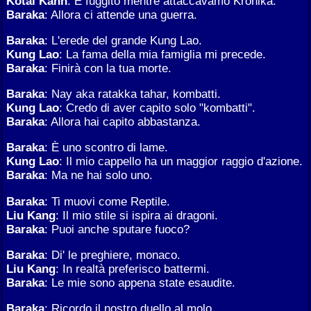
Kotal Kahn
: È fuggito mentre attaccavamo Kronika.
Baraka
: Allora ci attende una guerra.
Baraka
: L'erede del grande Kung Lao.
Kung Lao
: La fama della mia famiglia mi precede.
Baraka
: Finirà con la tua morte.
Baraka
: Nay aka ratakka tahar, kombatti.
Kung Lao
: Credo di aver capito solo "kombatti".
Baraka
: Allora hai capito abbastanza.
Baraka
: È uno scontro di lame.
Kung Lao
: Il mio cappello ha un maggior raggio d'azione.
Baraka
: Ma ne hai solo uno.
Baraka
: Ti muovi come Reptile.
Liu Kang
: Il mio stile si ispira ai dragoni.
Baraka
: Puoi anche sputare fuoco?
Baraka
: Di' le preghiere, monaco.
Liu Kang
: In realtà preferisco battermi.
Baraka
: Le mie sono appena state esaudite.
Baraka
: Ricordo il nostro duello al molo.