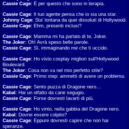
Cassie Cage
: È per questo che sono in terapia.
Cassie Cage
: Il tuo agente pensa che io sia una star.
Johnny Cage
: Sta' lontana da quei dissoluti di Hollywood.
Cassie Cage
: Ehm, presenti inclusi?
Cassie Cage
: Mamma mi ha parlato di te, Joker.
The Joker
: Oh! Avrà speso belle parole.
Cassie Cage
: Sì, immaginando me che ti uccido.
Cassie Cage
: Ho visto cosplay migliori sull'Hollywood
Boulevard.
The Joker
: Cosa non va nel mio perfetto stile?
Cassie Cage
: Primo step: ammetti di avere un problema.
Cassie Cage
: Sento puzza di Dragone nero…
Kabal
: Hai un olfatto da cane segugio.
Cassie Cage
: Forse dovresti lavarti di più.
Cassie Cage
: Ho vinto, nella gabbia del Dragone nero.
Kabal
: Dovrei essere colpito?
Cassie Cage
: Eppure dovresti capire che non hai
speranze.