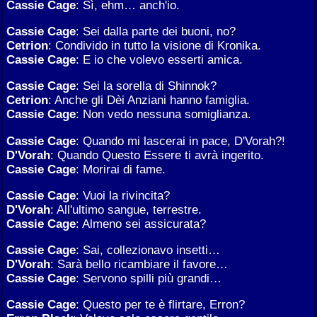
Cassie Cage
: Sì, ehm… anch'io.
Cassie Cage
: Sei dalla parte dei buoni, no?
Cetrion
: Condivido in tutto la visione di Kronika.
Cassie Cage
: E io che volevo esserti amica.
Cassie Cage
: Sei la sorella di Shinnok?
Cetrion
: Anche gli Dèi Anziani hanno famiglia.
Cassie Cage
: Non vedo nessuna somiglianza.
Cassie Cage
: Quando mi lascerai in pace, D'Vorah?!
D'Vorah
: Quando Questo Essere ti avrà ingerito.
Cassie Cage
: Morirai di fame.
Cassie Cage
: Vuoi la rivincita?
D'Vorah
: All'ultimo sangue, terrestre.
Cassie Cage
: Almeno sei assicurata?
Cassie Cage
: Sai, collezionavo insetti…
D'Vorah
: Sarà bello ricambiare il favore…
Cassie Cage
: Servono spilli più grandi…
Cassie Cage
: Questo per te è flirtare, Erron?