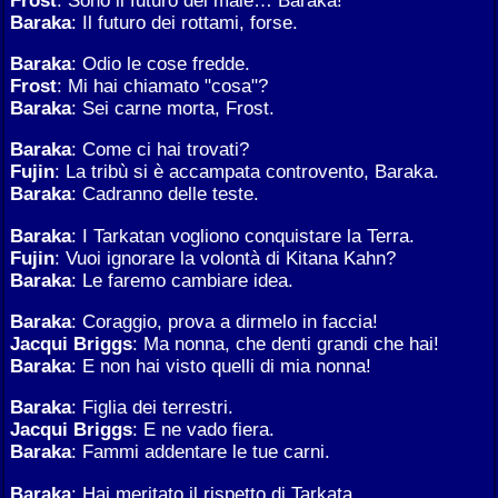
Baraka
: Il futuro dei rottami, forse.
Baraka
: Odio le cose fredde.
Frost
: Mi hai chiamato "cosa"?
Baraka
: Sei carne morta, Frost.
Baraka
: Come ci hai trovati?
Fujin
: La tribù si è accampata controvento, Baraka.
Baraka
: Cadranno delle teste.
Baraka
: I Tarkatan vogliono conquistare la Terra.
Fujin
: Vuoi ignorare la volontà di Kitana Kahn?
Baraka
: Le faremo cambiare idea.
Baraka
: Coraggio, prova a dirmelo in faccia!
Jacqui Briggs
: Ma nonna, che denti grandi che hai!
Baraka
: E non hai visto quelli di mia nonna!
Baraka
: Figlia dei terrestri.
Jacqui Briggs
: E ne vado fiera.
Baraka
: Fammi addentare le tue carni.
Baraka
: Hai meritato il rispetto di Tarkata.