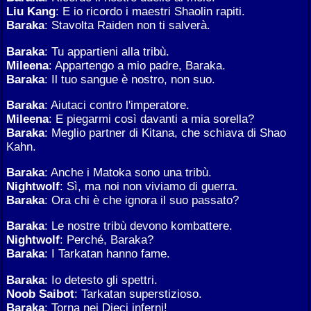
Liu Kang
: E io ricordo i maestri Shaolin rapiti.
Baraka
: Stavolta Raiden non ti salverà.
Baraka
: Tu appartieni alla tribù.
Mileena
: Appartengo a mio padre, Baraka.
Baraka
: Il tuo sangue è nostro, non suo.
Baraka
: Aiutaci contro l'imperatore.
Mileena
: E piegarmi così davanti a mia sorella?
Baraka
: Meglio partner di Kitana, che schiava di Shao
Kahn.
Baraka
: Anche i Matoka sono una tribù.
Nightwolf
: Sì, ma noi non viviamo di guerra.
Baraka
: Ora chi è che ignora il suo passato?
Baraka
: Le nostre tribù devono kombattere.
Nightwolf
: Perché, Baraka?
Baraka
: I Tarkatan hanno fame.
Baraka
: Io detesto gli spettri.
Noob Saibot
: Tarkatan superstizioso.
Baraka
: Torna nei Dieci inferni!