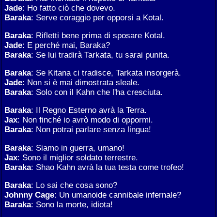
Jade
: Ho fatto ciò che dovevo.
Baraka
: Serve coraggio per opporsi a Kotal.
Baraka
: Rifletti bene prima di sposare Kotal.
Jade
: E perché mai, Baraka?
Baraka
: Se lui tradirà Tarkata, tu sarai punita.
Baraka
: Se Kitana ci tradisce, Tarkata insorgerà.
Jade
: Non si è mai dimostrata sleale.
Baraka
: Solo con il Kahn che l'ha cresciuta.
Baraka
: Il Regno Esterno avrà la Terra.
Jax
: Non finché io avrò modo di oppormi.
Baraka
: Non potrai parlare senza lingua!
Baraka
: Siamo in guerra, umano!
Jax
: Sono il miglior soldato terrestre.
Baraka
: Shao Kahn avrà la tua testa come trofeo!
Baraka
: Lo sai che cosa sono?
Johnny Cage
: Un umanoide cannibale infernale?
Baraka
: Sono la morte, idiota!