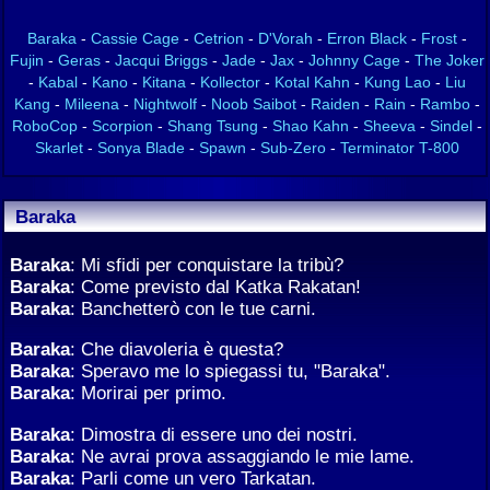
Baraka
-
Cassie Cage
-
Cetrion
-
D'Vorah
-
Erron Black
-
Frost
-
Fujin
-
Geras
-
Jacqui Briggs
-
Jade
-
Jax
-
Johnny Cage
-
The Joker
-
Kabal
-
Kano
-
Kitana
-
Kollector
-
Kotal Kahn
-
Kung Lao
-
Liu
Kang
-
Mileena
-
Nightwolf
-
Noob Saibot
-
Raiden
-
Rain
-
Rambo
-
RoboCop
-
Scorpion
-
Shang Tsung
-
Shao Kahn
-
Sheeva
-
Sindel
-
Skarlet
-
Sonya Blade
-
Spawn
-
Sub-Zero
-
Terminator T-800
Baraka
Baraka
: Mi sfidi per conquistare la tribù?
Baraka
: Come previsto dal Katka Rakatan!
Baraka
: Banchetterò con le tue carni.
Baraka
: Che diavoleria è questa?
Baraka
: Speravo me lo spiegassi tu, "Baraka".
Baraka
: Morirai per primo.
Baraka
: Dimostra di essere uno dei nostri.
Baraka
: Ne avrai prova assaggiando le mie lame.
Baraka
: Parli come un vero Tarkatan.