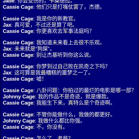
Jade
: 你会受伤的，卡桑德拉。
Cassie Cage
: 他们只是打嘴仗罢了，杰德。
Cassie Cage
: 我是你的新教官。
Jax
: 真可爱，不过还是算了吧。
Cassie Cage
: 你更喜欢去军事法庭吗？
Cassie Cage
: 我知道未来看上去很不乐观。
Jax
: 未来就是“狗屎”。
Cassie Cage
: 别让杰基听到你这么说。
Cassie Cage
: 你梦到过自己败在凯奇之下吗？
Jax
: 这可算是我最糟糕的噩梦之一了。
Cassie Cage
: 嘘！
Cassie Cage
: 八卦问题：你拍过的最烂的电影是哪一部？
Johnny Cage
: 我的作品不是奇迹，就是爆款。
Cassie Cage
: 我能生下来，真特么是个奇迹啊。
Cassie Cage
: 不管你能做什么，我做的都更好。
Johnny Cage
: 我做什么都比你强。
Cassie Cage
: 不，你没有。
Cassie Cage
: 怎么了，老爸？