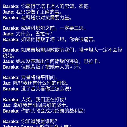
Baraka
: 你赢得了塔卡坦人的忠诚，杰德。
Jade
: 我只是做了正确的事。
Baraka
: 与科塔尔对抗需要力量。
Baraka
: 嫁给科塔尔之前，一定要三思。
Jade
: 为什么，巴拉卡？
Baraka
: 如果他背叛了塔卡坦，你会很痛苦。
Baraka
: 如果吉塔娜胆敢欺骗我们，塔卡坦人一定不会轻
饶她。
Jade
: 她从没表现出任何背叛的迹象，巴拉卡。
Baraka
: 但她背叛了把她养大的可汗。
Baraka
: 异星将踏平阳间。
Jax
: 除非我还有什么别的可说。
Baraka
: 没了舌头看你还怎么说！
Baraka
: 人类，我们正在打仗！
Jax
: 幸好我是阳间最好的战士。
Baraka
: 你的头颅会成为绍康的战利品！
Baraka
: 你知道我是谁吗？
Johnny Cage
: 人形穴居食人兽？