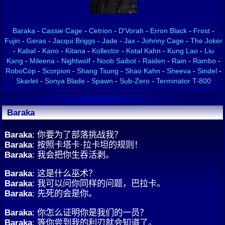
Baraka
-
Cassie Cage
-
Cetrion
-
D'Vorah
-
Erron Black
-
Frost
-
Fujin
-
Geras
-
Jacqui Briggs
-
Jade
-
Jax
-
Johnny Cage
-
The Joker
-
Kabal
-
Kano
-
Kitana
-
Kollector
-
Kotal Kahn
-
Kung Lao
-
Liu
Kang
-
Mileena
-
Nightwolf
-
Noob Saibot
-
Raiden
-
Rain
-
Rambo
-
RoboCop
-
Scorpion
-
Shang Tsung
-
Shao Kahn
-
Sheeva
-
Sindel
-
Skarlet
-
Sonya Blade
-
Spawn
-
Sub-Zero
-
Terminator T-800
Baraka
Baraka
: 你要为了部落挑战我？
Baraka
: 按照卡塔卡·拉卡坦的规则！
Baraka
: 我会把你生吞活剥。
Baraka
: 这是什么巫术？
Baraka
: 我可以问你同样的问题，巴拉卡。
Baraka
: 先死的会是你。
Baraka
: 你怎么证明你是我们的一员？
Baraka
: 等你尝到我的利刃就会知道了。