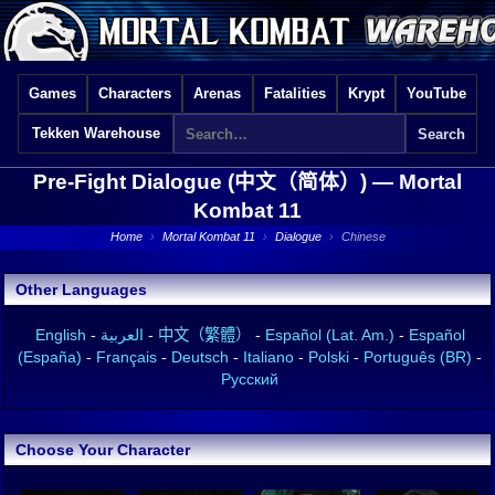
Games
Characters
Arenas
Fatalities
Krypt
YouTube
Tekken Warehouse
Pre-Fight Dialogue (中文（简体）) —
Mortal
Kombat 11
Home
›
Mortal Kombat 11
›
Dialogue
›
Chinese
Other Languages
English
-
العربية
-
中文（繁體）
-
Español (Lat. Am.)
-
Español
(España)
-
Français
-
Deutsch
-
Italiano
-
Polski
-
Português (BR)
-
Русский
Choose Your Character