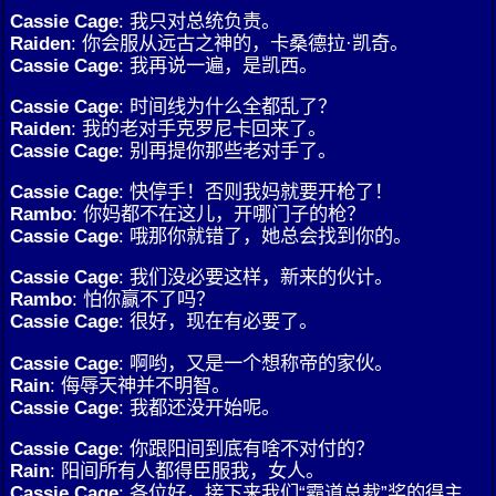
Cassie Cage
: 我只对总统负责。
Raiden
: 你会服从远古之神的，卡桑德拉·凯奇。
Cassie Cage
: 我再说一遍，是凯西。
Cassie Cage
: 时间线为什么全都乱了？
Raiden
: 我的老对手克罗尼卡回来了。
Cassie Cage
: 别再提你那些老对手了。
Cassie Cage
: 快停手！否则我妈就要开枪了！
Rambo
: 你妈都不在这儿，开哪门子的枪？
Cassie Cage
: 哦那你就错了，她总会找到你的。
Cassie Cage
: 我们没必要这样，新来的伙计。
Rambo
: 怕你赢不了吗？
Cassie Cage
: 很好，现在有必要了。
Cassie Cage
: 啊哟，又是一个想称帝的家伙。
Rain
: 侮辱天神并不明智。
Cassie Cage
: 我都还没开始呢。
Cassie Cage
: 你跟阳间到底有啥不对付的？
Rain
: 阳间所有人都得臣服我，女人。
Cassie Cage
: 各位好，接下来我们“霸道总裁”奖的得主