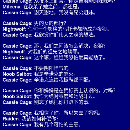
Cassie Cage
: 从技术上而言，你是吉塔娜的妹妹吗？
Mileena
: 在我杀了她之前，都还是。
Cassie Cage
: 谢天谢地，我没有兄弟姐妹。
Cassie Cage
: 男的女的都行？
Nightwolf
: 任何一个够格的马托卡都能成为夜狼。
Cassie Cage
: 我欣赏你们伟大之魂的想法。
Cassie Cage
: 那，我们之间该怎么解决，夜狼？
Nightwolf
: 对我们的祖先之地赎罪。
Cassie Cage
: 这个嘛，姐姐我恐怕爱莫能助了。
Cassie Cage
: 不要阴阳怪气的。
Noob Saibot
: 我是辛诺克的怒火。
Cassie Cage
: 辛诺克连给我提鞋都不配。
Cassie Cage
: 你和妈妈是在锦标赛上认识的，对吗？
Noob Saibot
: 我作为绝对零度和她战斗过。
Cassie Cage
: 别忘了她把你打趴下的事。
Cassie Cage
: 我相信了你，所以失去了妈妈。
Raiden
: 我该如何补偿你？
Cassie Cage
: 我有几个可怕的主意。