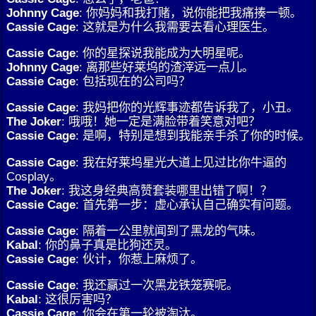
Johnny Cage
: 你妈妈和我打赌，说你能把我痛揍一顿。
Cassie Cage
: 这就是为什么我需要去看心理医生。
Cassie Cage
: 你的星探说我能成为大明星呢。
Johnny Cage
: 离那些好莱坞的渣滓远一点儿。
Cassie Cage
: 包括现在的公司吗？
Cassie Cage
: 我妈把你的光辉事迹都告诉我了，小丑。
The Joker
: 哦哦！她一定是满脸带着笑意对吧？
Cassie Cage
: 是啊，特别是想到我能亲手杀了你的时候。
Cassie Cage
: 我在好莱坞星光大道上见过比你牛逼的
Cosplay。
The Joker
: 我这身经典高赞套装哪里出错了啊！？
Cassie Cage
: 首先第一步：虚心承认自己确实有问题。
Cassie Cage
: 隔着一公里就闻到了黑龙的气味。
Kabal
: 你的鼻子真是比狗还灵。
Cassie Cage
: 伙计，你惹上麻烦了。
Cassie Cage
: 我还赢过一次黑龙铁笼赛呢。
Kabal
: 这很厉害吗？
Cassie Cage
: 你会在第一轮被淘汰。