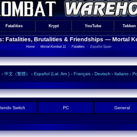
Fatalities
Krypt
YouTube
Tekken
s: Fatalities, Brutalities & Friendships —
Mortal K
Home
›
Mortal Kombat 11
›
Fatalities
›
Español Spain
）
-
中文（繁體）
-
Español (Lat. Am.)
-
Français
-
Deutsch
-
Italiano
-
Po
ntendo Switch
PC
General