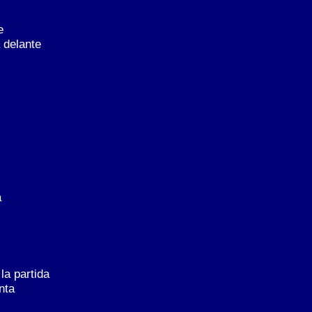
e
 delante
a
la partida
nta