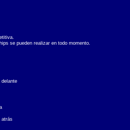
titiva.
ships se pueden realizar en todo momento.
 delante
a
 atrás