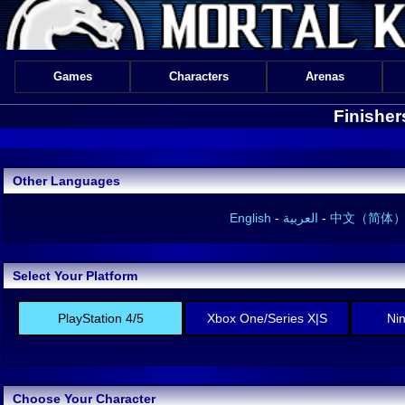
Games
Characters
Arenas
Finisher
Other Languages
English
-
العربية
-
中文（简体
Select Your Platform
PlayStation 4/5
Xbox One/Series X|S
Ni
Choose Your Character