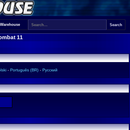
 Warehouse
ombat 11
lski
-
Português (BR)
-
Русский