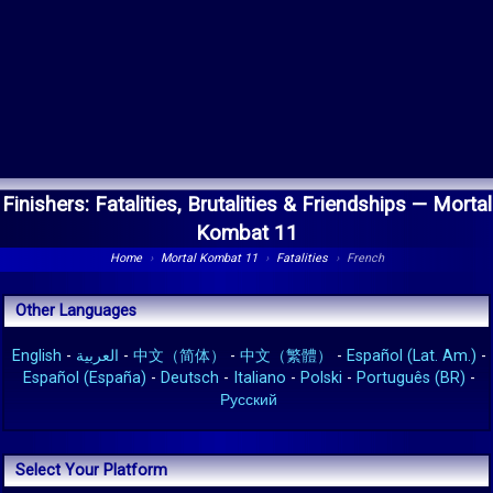
Finishers: Fatalities, Brutalities & Friendships —
Mortal
Kombat 11
Home
›
Mortal Kombat 11
›
Fatalities
›
French
Other Languages
English
-
العربية
-
中文（简体）
-
中文（繁體）
-
Español (Lat. Am.)
-
Español (España)
-
Deutsch
-
Italiano
-
Polski
-
Português (BR)
-
Русский
Select Your Platform