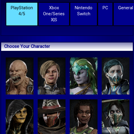
PlayStation
Xbox
Nintendo
PC
General
4/5
One/Series
Switch
X|S
Choose Your Character