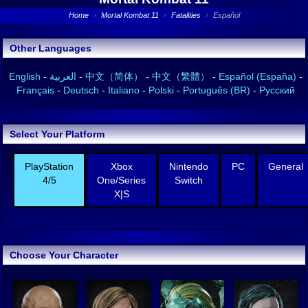
Home
›
Mortal Kombat 11
›
Fatalities
›
Español
Other Languages
English
-
العربية
-
中文（简体）
-
中文（繁體）
-
Español (España)
-
Français
-
Deutsch
-
Italiano
-
Polski
-
Português (BR)
-
Русский
Select Your Platform
PlayStation
Xbox
Nintendo
PC
General
4/5
One/Series
Switch
X|S
Choose Your Character