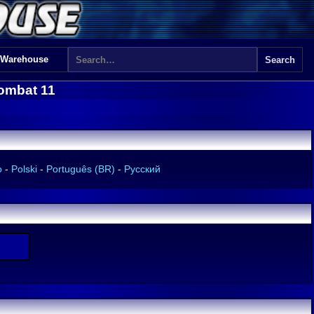
 Warehouse
ombat 11
o
-
Polski
-
Português (BR)
-
Русский