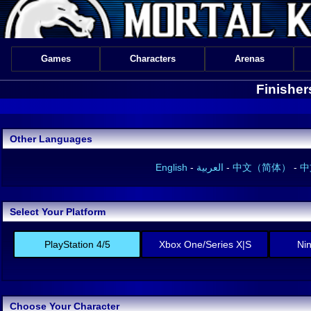
Games
Characters
Arenas
Finisher
Other Languages
English
-
العربية
-
中文（简体）
-
中
Select Your Platform
PlayStation 4/5
Xbox One/Series X|S
Ni
Choose Your Character