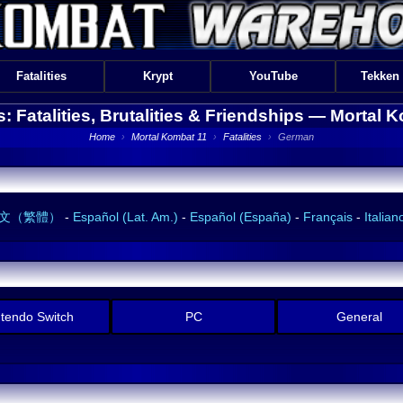
Fatalities
Krypt
YouTube
Tekken
s: Fatalities, Brutalities & Friendships —
Mortal K
Home
›
Mortal Kombat 11
›
Fatalities
›
German
文（繁體）
-
Español (Lat. Am.)
-
Español (España)
-
Français
-
Italian
ntendo Switch
PC
General