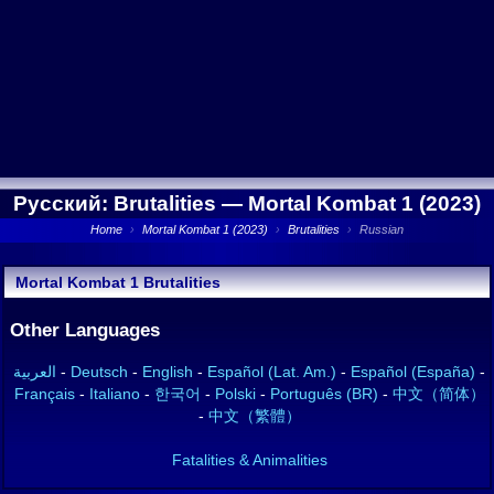
Русский: Brutalities —
Mortal Kombat 1 (2023)
Home
›
Mortal Kombat 1 (2023)
›
Brutalities
›
Russian
Mortal Kombat 1 Brutalities
Other Languages
العربية
-
Deutsch
-
English
-
Español (Lat. Am.)
-
Español (España)
-
Français
-
Italiano
-
한국어
-
Polski
-
Português (BR)
-
中文（简体）
-
中文（繁體）
Fatalities & Animalities