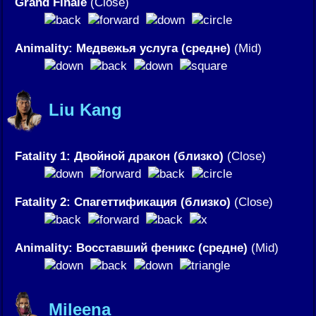
Grand Finale
(Close)
Animality: Медвежья услуга (средне)
(Mid)
Liu Kang
Fatality 1: Двойной дракон (близко)
(Close)
Fatality 2: Спагеттификация (близко)
(Close)
Animality: Восставший феникс (средне)
(Mid)
Mileena