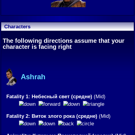
Characters
The following directions assume that your
character is facing right
Ashrah
Fatality 1: Небесный свет (средне)
(Mid)
Fatality 2: Виток злого рока (средне)
(Mid)