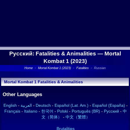
Русский: Fatalities & Animalities —
Mortal
Kombat 1 (2023)
Home
›
Mortal Kombat 1 (2023)
›
Fatalities
›
Russian
Mortal Kombat 1 Fatalities & Animalities
Other Languages
English
-
العربية
-
Deutsch
-
Español (Lat. Am.)
-
Español (España)
-
Français
-
Italiano
-
한국어
-
Polski
-
Português (BR)
-
Русский
-
中
文（简体）
-
中文（繁體）
Brutalities