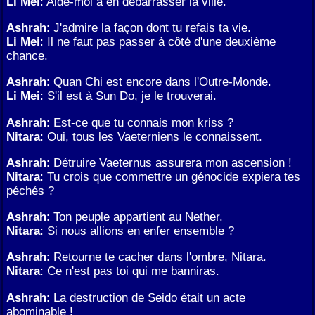
Li Mei
: Aide-moi à en débarrasser la ville.
Ashrah
: J'admire la façon dont tu refais ta vie.
Li Mei
: Il ne faut pas passer à côté d'une deuxième
chance.
Ashrah
: Quan Chi est encore dans l'Outre-Monde.
Li Mei
: S'il est à Sun Do, je le trouverai.
Ashrah
: Est-ce que tu connais mon kriss ?
Nitara
: Oui, tous les Vaeterniens le connaissent.
Ashrah
: Détruire Vaeternus assurera mon ascension !
Nitara
: Tu crois que commettre un génocide expiera tes
péchés ?
Ashrah
: Ton peuple appartient au Nether.
Nitara
: Si nous allions en enfer ensemble ?
Ashrah
: Retourne te cacher dans l'ombre, Nitara.
Nitara
: Ce n'est pas toi qui me banniras.
Ashrah
: La destruction de Seido était un acte
abominable !