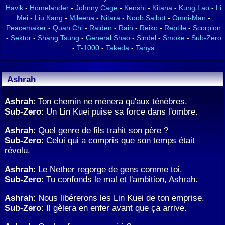
Havik
-
Homelander
-
Johnny Cage
-
Kenshi
-
Kitana
-
Kung Lao
-
Li
Mei
-
Liu Kang
-
Mileena
-
Nitara
-
Noob Saibot
-
Omni-Man
-
Peacemaker
-
Quan Chi
-
Raiden
-
Rain
-
Reiko
-
Reptile
-
Scorpion
-
Sektor
-
Shang Tsung
-
General Shao
-
Sindel
-
Smoke
-
Sub-Zero
-
T-1000
-
Takeda
-
Tanya
Ashrah
Ashrah
: Ton chemin ne mènera qu'aux ténèbres.
Sub-Zero
: Un Lin Kuei puise sa force dans l'ombre.
Ashrah
: Quel genre de fils trahit son père ?
Sub-Zero
: Celui qui a compris que son temps était
révolu.
Ashrah
: Le Nether regorge de gens comme toi.
Sub-Zero
: Tu confonds le mal et l'ambition, Ashrah.
Ashrah
: Nous libérerons les Lin Kuei de ton emprise.
Sub-Zero
: Il gèlera en enfer avant que ça arrive.