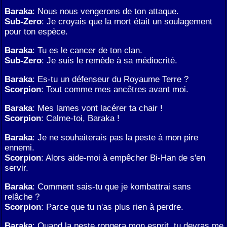
Baraka
: Nous nous vengerons de ton attaque.
Sub-Zero
: Je croyais que la mort était un soulagement
pour ton espèce.
Baraka
: Tu es le cancer de ton clan.
Sub-Zero
: Je suis le remède à sa médiocrité.
Baraka
: Es-tu un défenseur du Royaume Terre ?
Scorpion
: Tout comme mes ancêtres avant moi.
Baraka
: Mes lames vont lacérer ta chair !
Scorpion
: Calme-toi, Baraka !
Baraka
: Je ne souhaiterais pas la peste à mon pire
ennemi.
Scorpion
: Alors aide-moi à empêcher Bi-Han de s'en
servir.
Baraka
: Comment sais-tu que je kombattrai sans
relâche ?
Scorpion
: Parce que tu n'as plus rien à perdre.
Baraka
: Quand la peste rongera mon esprit, tu devras me