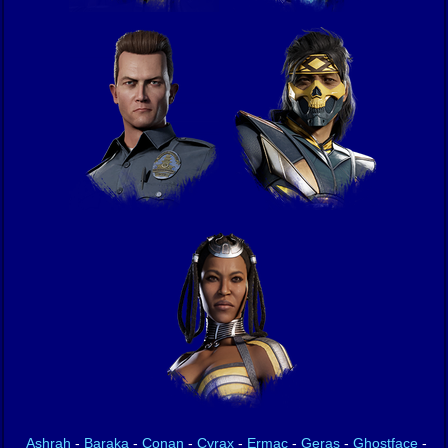
Ashrah
-
Baraka
-
Conan
-
Cyrax
-
Ermac
-
Geras
-
Ghostface
-