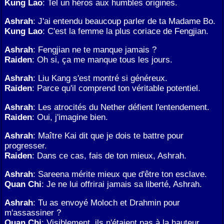
Kung Lao
: Tel un héros aux humbles origines.
Ashrah
: J'ai entendu beaucoup parler de ta Madame Bo.
Kung Lao
: C'est la femme la plus coriace de Fengjian.
Ashrah
: Fengjian ne te manque jamais ?
Raiden
: Oh si, ça me manque tous les jours.
Ashrah
: Liu Kang s'est montré si généreux.
Raiden
: Parce qu'il comprend ton véritable potentiel.
Ashrah
: Les atrocités du Nether défient l'entendement.
Raiden
: Oui, j'imagine bien.
Ashrah
: Maître Kai dit que je dois te battre pour
progresser.
Raiden
: Dans ce cas, fais de ton mieux, Ashrah.
Ashrah
: Sareena mérite mieux que d'être ton esclave.
Quan Chi
: Je ne lui offrirai jamais sa liberté, Ashrah.
Ashrah
: Tu as envoyé Moloch et Drahmin pour
m'assassiner ?
Quan Chi
: Visiblement, ils n'étaient pas à la hauteur.