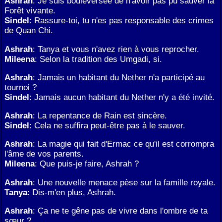
Ashrah
: Je suis bouleversée de n'avoir pas pu sauver la
Forêt vivante.
Sindel
: Rassure-toi, tu n'es pas responsable des crimes
de Quan Chi.
Ashrah
: Tanya et vous n'avez rien à vous reprocher.
Mileena
: Selon la tradition des Umgadi, si.
Ashrah
: Jamais un habitant du Nether n'a participé au
tournoi ?
Sindel
: Jamais aucun habitant du Nether n'y a été invité.
Ashrah
: La repentance de Rain est sincère.
Sindel
: Cela ne suffira peut-être pas à le sauver.
Ashrah
: La magie qui fait d'Ermac ce qu'il est corrompra
l'âme de vos parents.
Mileena
: Que puis-je faire, Ashrah ?
Ashrah
: Une nouvelle menace pèse sur la famille royale.
Tanya
: Dis-m'en plus, Ashrah.
Ashrah
: Ça ne te gêne pas de vivre dans l'ombre de ta
sœur ?