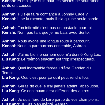
Kenshi
: Et moi je le suis pour les siècles de souffrance
qu'ils ont causés.
Ashrah
: Puis-je faire confiance à Johnny Cage ?
Kenshi
: Il se la raconte, mais il n'a qu'une seule parole.
Ashrah
: Ton infirmité n'est pas un obstacle pour toi.
Kenshi
: Non, pas tant que je me bats avec Sento.
Ashrah
: Nous avons une longue route à parcourir.
Kenshi
: Nous la parcourrons ensemble, Ashrah.
Ashrah
: J'aime bien le surnom que m'a donné Kung Lao.
Liu Kang
: Le "démon shaolin" est trop irrespectueux.
Ashrah
: Quel incroyable fardeau d'être Gardien du
Temps.
Liu Kang
: Oui, c'est pour ça qu'il peut rendre fou.
Ashrah
: Geras dit que je n'ai jamais atteint l'absolution.
Liu Kang
: Ce continuum sera différent des autres.
Ashrah
: Je suis fière de faire partie de vos champions.
Liu Kang
: Tu l'as bien mérité, Ashrah.