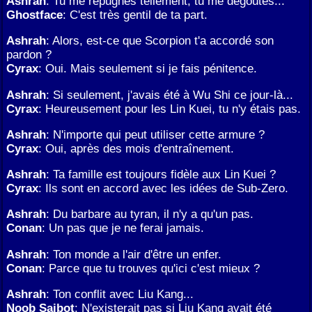
Ashrah
: Tu me répugnes tellement, tu me dégoûtes...
Ghostface
: C'est très gentil de ta part.
Ashrah
: Alors, est-ce que Scorpion t'a accordé son
pardon ?
Cyrax
: Oui. Mais seulement si je fais pénitence.
Ashrah
: Si seulement, j'avais été à Wu Shi ce jour-là...
Cyrax
: Heureusement pour les Lin Kuei, tu n'y étais pas.
Ashrah
: N'importe qui peut utiliser cette armure ?
Cyrax
: Oui, après des mois d'entraînement.
Ashrah
: Ta famille est toujours fidèle aux Lin Kuei ?
Cyrax
: Ils sont en accord avec les idées de Sub-Zero.
Ashrah
: Du barbare au tyran, il n'y a qu'un pas.
Conan
: Un pas que je ne ferai jamais.
Ashrah
: Ton monde a l'air d'être un enfer.
Conan
: Parce que tu trouves qu'ici c'est mieux ?
Ashrah
: Ton conflit avec Liu Kang...
Noob Saibot
: N'existerait pas si Liu Kang avait été