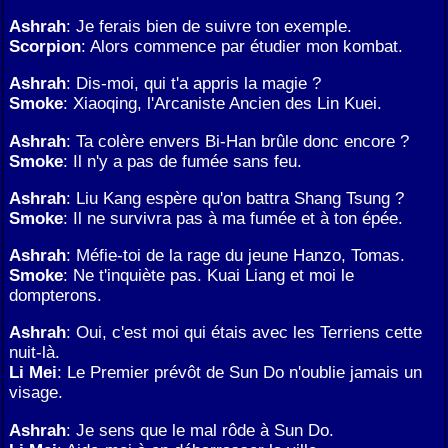
Ashrah
: Je ferais bien de suivre ton exemple.
Scorpion
: Alors commence par étudier mon kombat.
Ashrah
: Dis-moi, qui t'a appris la magie ?
Smoke
: Xiaoqing, l'Arcaniste Ancien des Lin Kuei.
Ashrah
: Ta colère envers Bi-Han brûle donc encore ?
Smoke
: Il n'y a pas de fumée sans feu.
Ashrah
: Liu Kang espère qu'on battra Shang Tsung ?
Smoke
: Il ne survivra pas à ma fumée et à ton épée.
Ashrah
: Méfie-toi de la rage du jeune Hanzo, Tomas.
Smoke
: Ne t'inquiète pas. Kuai Liang et moi le
dompterons.
Ashrah
: Oui, c'est moi qui étais avec les Terriens cette
nuit-là.
Li Mei
: Le Premier prévôt de Sun Do n'oublie jamais un
visage.
Ashrah
: Je sens que le mal rôde à Sun Do.