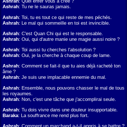
Ashrah
: Quel enfer vous a créé ?
Ashrah
: Tu ne le sauras jamais.
Ashrah
: Toi, tu es tout ce qui reste de mes péchés.
Ashrah
: Le mal qui sommeille en toi est invincible.
Ashrah
: C'est Quan Chi qui est le responsable.
Ashrah
: Oui, qui d'autre manie une magie aussi noire ?
Ashrah
: Toi aussi tu cherches l'absolution ?
Ashrah
: Oui, je la cherche à chaque coup de lame.
Ashrah
: Comment se fait-il que tu aies déjà racheté ton
âme ?
Ashrah
: Je suis une implacable ennemie du mal.
Ashrah
: Ensemble, nous pouvons chasser le mal de tous
les royaumes.
Ashrah
: Non, c'est une tâche que j'accomplirai seule.
Ashrah
: Tu dois vivre dans une douleur insupportable.
Baraka
: La souffrance me rend plus fort.
Ashrah
: Comment un marchand a-t-il appris à se battre ?