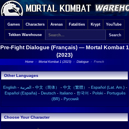
Games
Characters
Arenas
Fatalities
Krypt
YouTube
Tekken Warehouse
Pre-Fight Dialogue (Français) —
Mortal Kombat 1
(2023)
Home
›
Mortal Kombat 1 (2023)
›
Dialogue
›
French
Other Languages
English
-
العربية
-
中文（简体）
-
中文（繁體）
-
Español (Lat. Am.)
-
Español (España)
-
Deutsch
-
Italiano
-
한국어
-
Polski
-
Português
(BR)
-
Русский
Choose Your Character