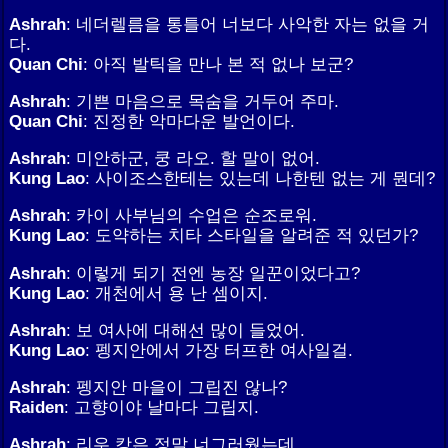
Ashrah
: 네더렐름을 통틀어 너보다 사악한 자는 없을 거
다.
Quan Chi
: 아직 발틱을 만나 본 적 없나 보군?
Ashrah
: 기쁜 마음으로 목숨을 거두어 주마.
Quan Chi
: 진정한 악마다운 발언이다.
Ashrah
: 미안하군, 쿵 라오. 할 말이 없어.
Kung Lao
: 사이조스한테는 있는데 나한텐 없는 게 뭔데?
Ashrah
: 카이 사부님의 수업은 순조로워.
Kung Lao
: 도약하는 치타 스타일을 알려준 적 있던가?
Ashrah
: 이렇게 되기 전엔 농장 일꾼이었다고?
Kung Lao
: 개천에서 용 난 셈이지.
Ashrah
: 보 여사에 대해선 많이 들었어.
Kung Lao
: 펭지안에서 가장 터프한 여사일걸.
Ashrah
: 펭지안 마을이 그립진 않나?
Raiden
: 고향이야 날마다 그립지.
Ashrah
: 리우 캉은 정말 너그러웠는데.