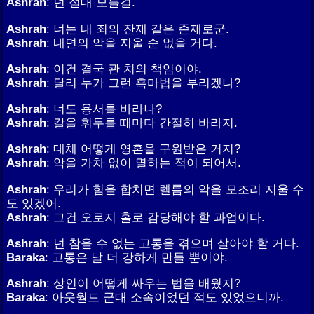
Ashrah
: 넌 절대 모를걸.
Ashrah
: 너는 내 죄의 잔재 같은 존재로군.
Ashrah
: 내면의 악을 지울 순 없을 거다.
Ashrah
: 이건 결국 콴 치의 책임이야.
Ashrah
: 달리 누가 그런 흑마법을 부리겠나?
Ashrah
: 너도 용서를 바라나?
Ashrah
: 칼을 휘두를 때마다 간절히 바라지.
Ashrah
: 대체 어떻게 영혼을 구원받은 거지?
Ashrah
: 악을 가차 없이 멸하는 적이 되어서.
Ashrah
: 우리가 힘을 합치면 렐름의 악을 모조리 지울 수
도 있겠어.
Ashrah
: 그건 오로지 홀로 감당해야 할 과업이다.
Ashrah
: 넌 참을 수 없는 고통을 겪으며 살아야 할 거다.
Baraka
: 고통은 날 더 강하게 만들 뿐이야.
Ashrah
: 상인이 어떻게 싸우는 법을 배웠지?
Baraka
: 아웃월드 군대 소속이었던 적도 있었으니까.