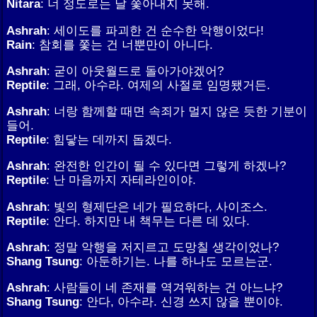
Nitara
: 너 정도로는 날 쫓아내지 못해.
Ashrah
: 세이도를 파괴한 건 순수한 악행이었다!
Rain
: 참회를 쫓는 건 너뿐만이 아니다.
Ashrah
: 굳이 아웃월드로 돌아가야겠어?
Reptile
: 그래, 아수라. 여제의 사절로 임명됐거든.
Ashrah
: 너랑 함께할 때면 속죄가 멀지 않은 듯한 기분이
들어.
Reptile
: 힘닿는 데까지 돕겠다.
Ashrah
: 완전한 인간이 될 수 있다면 그렇게 하겠나?
Reptile
: 난 마음까지 자테라인이야.
Ashrah
: 빛의 형제단은 네가 필요하다, 사이조스.
Reptile
: 안다. 하지만 내 책무는 다른 데 있다.
Ashrah
: 정말 악행을 저지르고 도망칠 생각이었나?
Shang Tsung
: 아둔하기는. 나를 하나도 모르는군.
Ashrah
: 사람들이 네 존재를 역겨워하는 건 아느냐?
Shang Tsung
: 안다, 아수라. 신경 쓰지 않을 뿐이야.