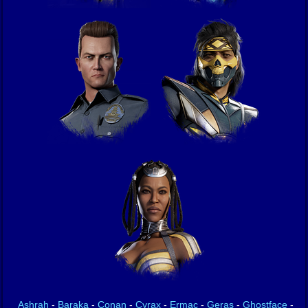
Ashrah
-
Baraka
-
Conan
-
Cyrax
-
Ermac
-
Geras
-
Ghostface
-