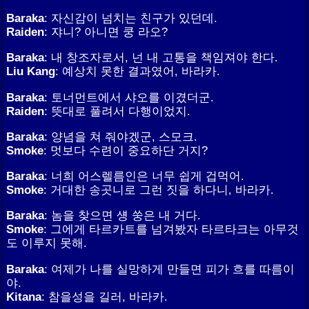
Baraka
: 자신감이 넘치는 친구가 있던데.
Raiden
: 쟈니? 아니면 쿵 라오?
Baraka
: 내 창조자로서, 넌 내 고통을 책임져야 한다.
Liu Kang
: 예상치 못한 결과였어, 바라카.
Baraka
: 토너먼트에서 샤오를 이겼더군.
Raiden
: 뜻대로 풀려서 다행이었지.
Baraka
: 양념을 쳐 줘야겠군, 스모크.
Smoke
: 멋보다 수련이 중요하단 거지?
Baraka
: 너희 어스렐름인은 너무 쉽게 겁먹어.
Smoke
: 거대한 송곳니로 그런 짓을 하다니, 바라카.
Baraka
: 놈을 찾으면 섕 쑹은 내 거다.
Smoke
: 그에게 타르카트를 넘겨봤자 타르타크는 아무것
도 이루지 못해.
Baraka
: 여제가 나를 실망하게 만들면 피가 흐를 따름이
야.
Kitana
: 참을성을 길러, 바라카.