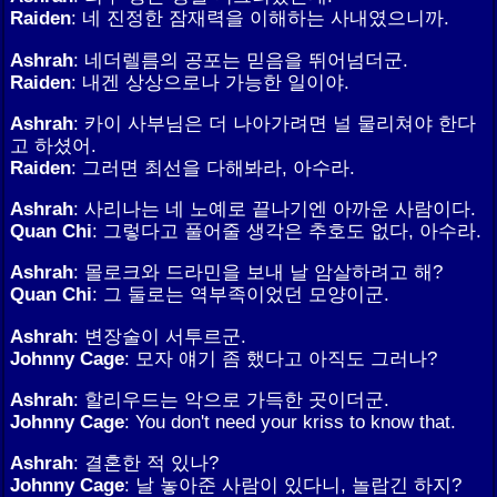
Raiden
: 네 진정한 잠재력을 이해하는 사내였으니까.
Ashrah
: 네더렐름의 공포는 믿음을 뛰어넘더군.
Raiden
: 내겐 상상으로나 가능한 일이야.
Ashrah
: 카이 사부님은 더 나아가려면 널 물리쳐야 한다
고 하셨어.
Raiden
: 그러면 최선을 다해봐라, 아수라.
Ashrah
: 사리나는 네 노예로 끝나기엔 아까운 사람이다.
Quan Chi
: 그렇다고 풀어줄 생각은 추호도 없다, 아수라.
Ashrah
: 몰로크와 드라민을 보내 날 암살하려고 해?
Quan Chi
: 그 둘로는 역부족이었던 모양이군.
Ashrah
: 변장술이 서투르군.
Johnny Cage
: 모자 얘기 좀 했다고 아직도 그러나?
Ashrah
: 할리우드는 악으로 가득한 곳이더군.
Johnny Cage
: You don't need your kriss to know that.
Ashrah
: 결혼한 적 있나?
Johnny Cage
: 날 놓아준 사람이 있다니, 놀랍긴 하지?