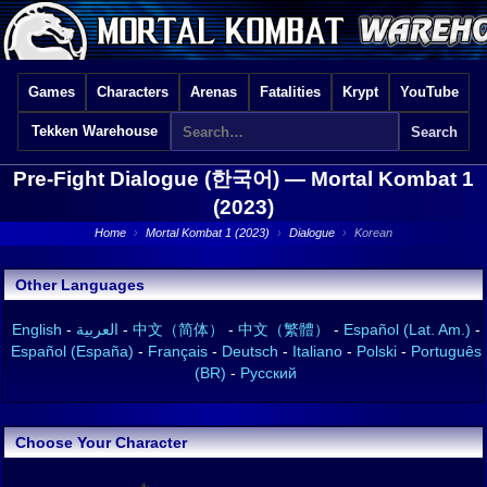
Games
Characters
Arenas
Fatalities
Krypt
YouTube
Tekken Warehouse
Pre-Fight Dialogue (한국어) —
Mortal Kombat 1
(2023)
Home
›
Mortal Kombat 1 (2023)
›
Dialogue
›
Korean
Other Languages
English
-
العربية
-
中文（简体）
-
中文（繁體）
-
Español (Lat. Am.)
-
Español (España)
-
Français
-
Deutsch
-
Italiano
-
Polski
-
Português
(BR)
-
Русский
Choose Your Character