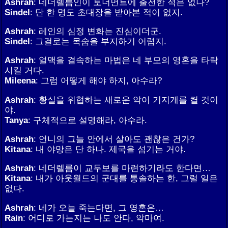
Ashrah
: 네더렐름인이 토너먼트에 출전한 적은 없나?
Sindel
: 단 한 명도 초대장을 받아본 적이 없지.
Ashrah
: 레인의 심정 변화는 진심이더군.
Sindel
: 그걸로는 목숨을 부지하기 어렵지.
Ashrah
: 얼맥을 결속하는 마법은 네 부모의 영혼을 타락
시킬 거다.
Mileena
: 그럼 어떻게 해야 하지, 아수라?
Ashrah
: 황실을 위협하는 새로운 악이 기지개를 켤 것이
야.
Tanya
: 구체적으로 설명해라, 아수라.
Ashrah
: 언니의 그늘 안에서 살아도 괜찮은 건가?
Kitana
: 내 야망은 단 하나. 제국을 섬기는 거야.
Ashrah
: 네더렐름이 교두보를 마련하기라도 한다면…
Kitana
: 내가 아웃월드의 군대를 통솔하는 한, 그럴 일은
없다.
Ashrah
: 네가 오늘 죽는다면, 그 영혼은…
Rain
: 어디로 가는지는 나도 안다, 악마여.