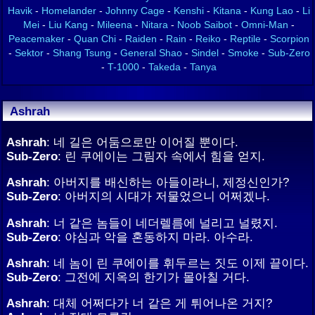
Havik
-
Homelander
-
Johnny Cage
-
Kenshi
-
Kitana
-
Kung Lao
-
Li
Mei
-
Liu Kang
-
Mileena
-
Nitara
-
Noob Saibot
-
Omni-Man
-
Peacemaker
-
Quan Chi
-
Raiden
-
Rain
-
Reiko
-
Reptile
-
Scorpion
-
Sektor
-
Shang Tsung
-
General Shao
-
Sindel
-
Smoke
-
Sub-Zero
-
T-1000
-
Takeda
-
Tanya
Ashrah
Ashrah
: 네 길은 어둠으로만 이어질 뿐이다.
Sub-Zero
: 린 쿠에이는 그림자 속에서 힘을 얻지.
Ashrah
: 아버지를 배신하는 아들이라니, 제정신인가?
Sub-Zero
: 아버지의 시대가 저물었으니 어쩌겠나.
Ashrah
: 너 같은 놈들이 네더렐름에 널리고 널렸지.
Sub-Zero
: 야심과 악을 혼동하지 마라. 아수라.
Ashrah
: 네 놈이 린 쿠에이를 휘두르는 짓도 이제 끝이다.
Sub-Zero
: 그전에 지옥의 한기가 몰아칠 거다.
Ashrah
: 대체 어쩌다가 너 같은 게 튀어나온 거지?