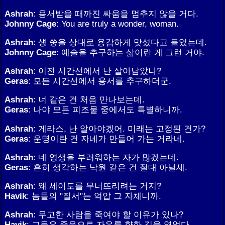
Ashrah
: 용서받을 때까진 싸움을 멈추지 않을 거다.
Johnny Cage
: You are truly a wonder, woman.
Ashrah
: 섕 쑹을 상대로 용감하게 맞섰다고 들었는데.
Johnny Cage
: 예술을 추구하는 삶이란 게 그런 거야.
Ashrah
: 이전 시간선에서 난 살아남았나?
Geras
: 모든 시간선에서 용서를 추구하더군.
Ashrah
: 너 같은 건 처음 만나보는데.
Geras
: 나야 모든 피조물 중에서도 특별하니까.
Ashrah
: 게라스, 난 알아야겠어. 미래는 고정된 건가?
Geras
: 운명이란 건 자네가 만들어 가는 거라네.
Ashrah
: 네 영생을 부러워하는 자가 많겠는데.
Geras
: 흔히 생각하는 낙원 같은 건 절대 아닐세.
Ashrah
: 왜 세이도를 무너뜨리려는 거지?
Havik
: 놈들의 "질서"는 억압 그 자체니까.
Ashrah
: 무고한 사람을 죽여야 할 이유가 있나?
Havik
: 그들은 죽음으로 자유를 향한 길을 열었다.