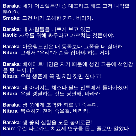
Baraka
: 네가 어스렐름인 중 대표라고 해도 그저 나약할
뿐이야.
Smoke
: 그건 네가 오해한 거다, 바라카.
Baraka
: 내 사람들을 나쁘게 보고 있군.
Havik
: 자유를 위해 싸우라고 가르치는 것뿐이야.
Baraka
: 아웃월드인은 내 동족보다 그쪽을 더 싫어해.
Nitara
: 그래서 *우리*가 손을 잡아야 하는 거야.
Baraka
: 베이테르니안은 자기 때문에 생긴 고통에 책임감
을 못 느끼나?
Nitara
: 우린 생존에 꼭 필요한 짓만 한다고!
Baraka
: 내 아버지는 체스나 필드 전투에서 돌아가셨어.
Nitara
: 우릴 경멸하는 것도 당연해, 바라카.
Baraka
: 섕 쑹에게 조력한 죄로 넌 죽는다.
Nitara
: 복수하기 전에 죽을걸, 바라카.
Baraka
: 섕 쑹의 실험을 도운 놈이로군!
Rain
: 우린 타르카트 치료제 연구를 돕는 줄로만 알았다.