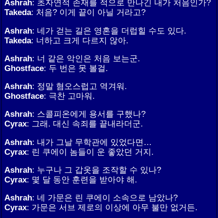
Ashrah
: 초자연적 존재를 적으로 만나긴 내가 처음인가?
Takeda
: 처음? 이게 끝이 아닐 거라고?
Ashrah
: 네가 걷는 길은 영혼을 더럽힐 수도 있다.
Takeda
: 너하고 크게 다르지 않아.
Ashrah
: 너 같은 악인은 처음 보는군.
Ghostface
: 두 번은 못 볼걸.
Ashrah
: 정말 혐오스럽고 역겨워.
Ghostface
: 극찬 고마워.
Ashrah
: 스콜피온에게 용서를 구했나?
Cyrax
: 그래. 대신 속죄를 끝내라더군.
Ashrah
: 내가 그날 무학관에 있었다면…
Cyrax
: 린 쿠에이 놈들이 운 좋았던 거지.
Ashrah
: 누구나 그 갑옷을 조작할 수 있나?
Cyrax
: 몇 달 동안 훈련을 받아야 해.
Ashrah
: 네 가문은 린 쿠에이 소속으로 남았나?
Cyrax
: 가문은 서브 제로의 이상에 아무 불만 없거든.