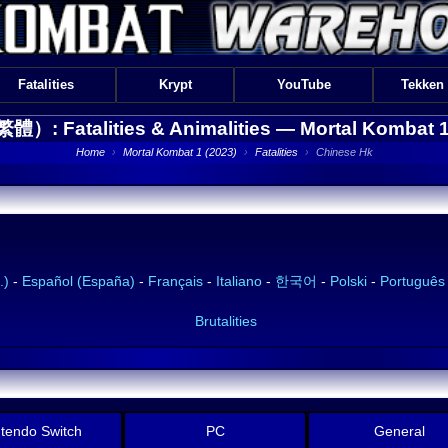
Fatalities
Krypt
YouTube
Tekken
）: Fatalities & Animalities —
Mortal Kombat 1
Home
›
Mortal Kombat 1 (2023)
›
Fatalities
›
Chinese Hk
.)
-
Español (España)
-
Français
-
Italiano
-
한국어
-
Polski
-
Português
Brutalities
ntendo Switch
PC
General