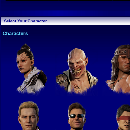
Select Your Character
Characters