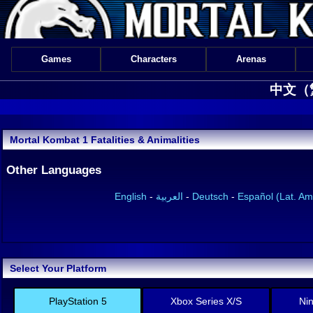
Games
Characters
Arenas
中文（繁體
Mortal Kombat 1 Fatalities & Animalities
Other Languages
English
-
العربية
-
Deutsch
-
Español (Lat. Am
Select Your Platform
PlayStation 5
Xbox Series X/S
Ni