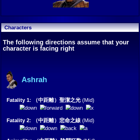
Characters
The following directions assume that your
character is facing right
Ashrah
Fatality 1: （中距離）聖潔之光
(Mid)
Fatality 2: （中距離）悲命之線
(Mid)