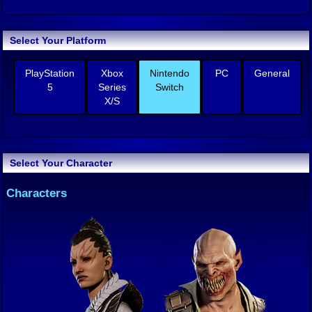
Select Your Platform
PlayStation
Xbox
Nintendo
PC
General
5
Series
Switch
X/S
Select Your Character
Characters