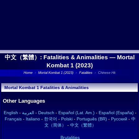
中文（繁體）: Fatalities & Animalities —
Mortal
Kombat 1 (2023)
Home
›
Mortal Kombat 1 (2023)
›
Fatalities
›
Chinese Hk
Mortal Kombat 1 Fatalities & Animalities
Other Languages
English
-
العربية
-
Deutsch
-
Español (Lat. Am.)
-
Español (España)
-
Français
-
Italiano
-
한국어
-
Polski
-
Português (BR)
-
Русский
-
中
文（简体）
-
中文（繁體）
Brutalities